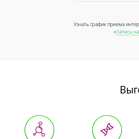
Узнать график приема инте
«
Запись н
Выг