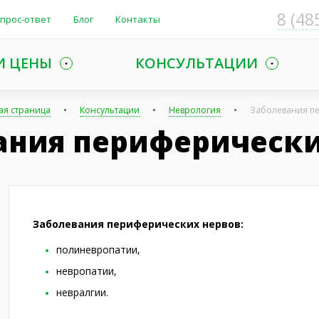
8 (48
прос-ответ
Блог
Контакты
И ЦЕНЫ
КОНСУЛЬТАЦИИ
ая страница
Консультации
Неврология
Заболевания п
ания периферически
Заболевания периферических нервов:
полиневропатии,
невропатии,
невралгии.