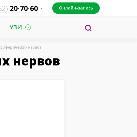
52)
20
70
60
Онлайн-запись
УЗИ
ериферических нервов
х нервов