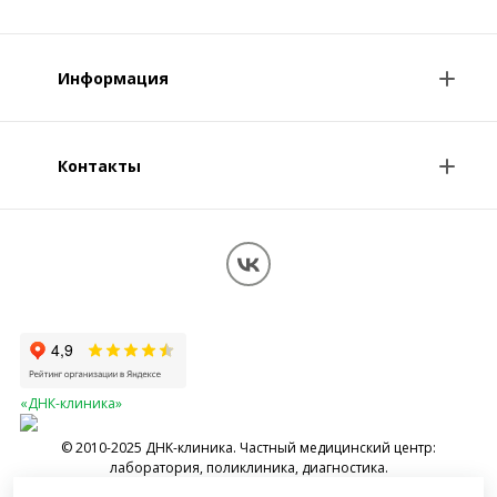
Анализы и цены
Информация
Консультации врачей
Специалисты
Контакты
О клинике
Клиникам и врачам
Контакты
Вопрос-ответ
Перезвоните мне
Обработка персональных данных
Карта сайта
«ДНК-клиника»
© 2010-2025 ДНK-клиника. Частный медицинский центр:
лаборатория, поликлиника, диагностика.
Имеются противопоказания, необходимо проконсультироваться со