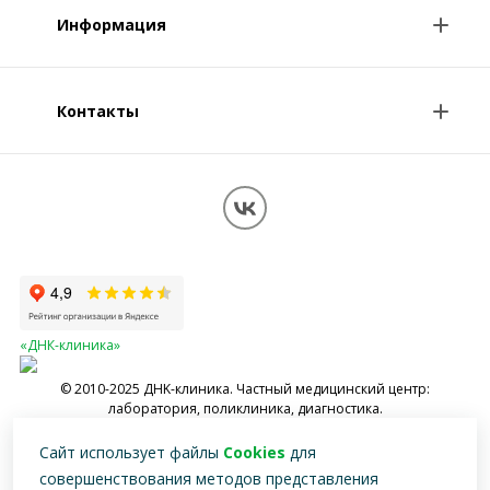
Анализы и цены
Информация
Консультации врачей
Специалисты
Контакты
О клинике
Клиникам и врачам
Контакты
Вопрос-ответ
Перезвоните мне
Обработка персональных данных
Карта сайта
«ДНК-клиника»
© 2010-2025 ДНK-клиника. Частный медицинский центр:
лаборатория, поликлиника, диагностика.
Имеются противопоказания, необходимо проконсультироваться со
Сайт использует файлы
Cookies
для
специалистом
совершенствования методов представления