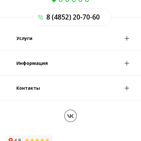
8 (4852) 20-70-60
Услуги
Анализы и цены
Информация
Консультации врачей
Специалисты
Контакты
О клинике
Клиникам и врачам
Контакты
Вопрос-ответ
Перезвоните мне
Обработка персональных данных
Карта сайта