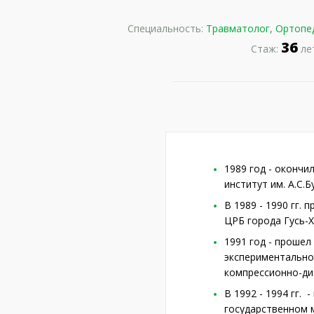
Специальность:
Травматолог, Ортопе
36
Стаж:
ле
1989 год - окончи
институт им. А.С.
В 1989 - 1990 гг.
ЦРБ города Гусь-Х
1991 год - проше
экспериментально
компрессионно-ди
В 1992 - 1994 гг.
государственном 