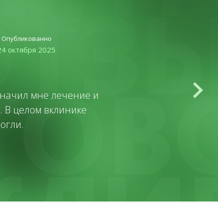
Опубликованно
Отзыв оставил (а)
24 октября 2025
Пациент
значил мне лечение и
Прием прошел замечате
. В целом вклинике
пальпирование. Далее о
огли.
внимательно и 
профессиональный докто