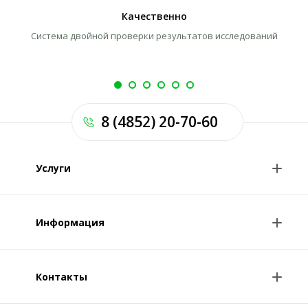
Качественно
Система двойной проверки результатов исследований
Л
8 (4852) 20-70-60
Услуги
Анализы и цены
Информация
Консультации врачей
Специалисты
Контакты
О клинике
Клиникам и врачам