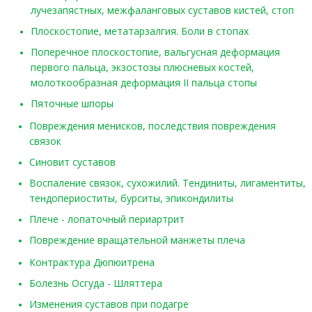
лучезапястных, межфаланговых суставов кистей, стоп
Плоскостопие, метатарзалгия. Боли в стопах
Поперечное плоскостопие, вальгусная деформация
первого пальца, экзостозы плюсневых костей,
молоткообразная деформация II пальца стопы
Пяточные шпоры
Повреждения менисков, последствия повреждения
связок
Синовит суставов
Воспаление связок, сухожилий. Тендиниты, лигаментиты,
тендопериоститы, бурситы, эпикондилиты
Плече - лопаточный периартрит
Повреждение вращательной манжеты плеча
Контрактура Дюпюитрена
Болезнь Осгуда - Шляттера
Изменения суставов при подагре