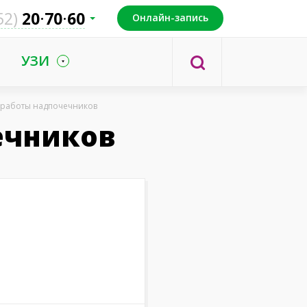
52)
20
70
60
Онлайн-запись
УЗИ
работы надпочечников
ечников