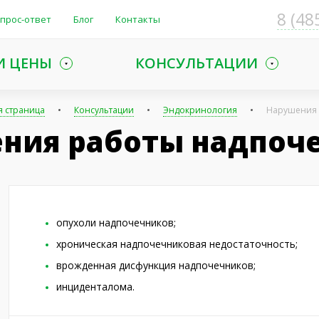
8 (48
прос-ответ
Блог
Контакты
И ЦЕНЫ
КОНСУЛЬТАЦИИ
я страница
Консультации
Эндокринология
Нарушения 
ния работы надпоч
опухоли надпочечников;
хроническая надпочечниковая недостаточность;
врожденная дисфункция надпочечников;
инциденталома.