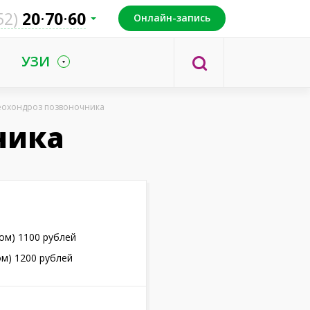
52)
20
70
60
Онлайн-запись
УЗИ
еохондроз позвоночника
ника
ом) 1100 рублей
м) 1200 рублей