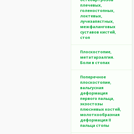
плечевых,
голеностопных,
локтевых,
лучезапястных,
межфаланговых
суставов кистей,
стоп
Плоскостопие,
метатарзалгия.
Боли в стопах
Поперечное
плоскостопие,
вальгусная
деформация
первого пальца,
экзостозы
плюсневых костей,
молоткообразная
деформация II
пальца стопы