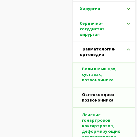
Хирургия
Сердечно-
сосудистая
хирургия
Травматология-
ортопедия
Боли в мышцах,
суставах,
позвоночнике
Остеохондроз
позвоночника
Лечение
гонартрозов,
коксартрозов,
деформирующих
остеоартрозов