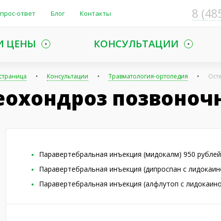
8 (48
прос-ответ
Блог
Контакты
И ЦЕНЫ
КОНСУЛЬТАЦИИ
 страница
Консультации
Травматология-ортопедия
Ост
еохондроз позвоноч
Паравертебральная инъекция (мидокалм) 950 рублей
Паравертебральная инъекция (дипроспан с лидокаин
Паравертебральная инъекция (алфлутоп с лидокаино