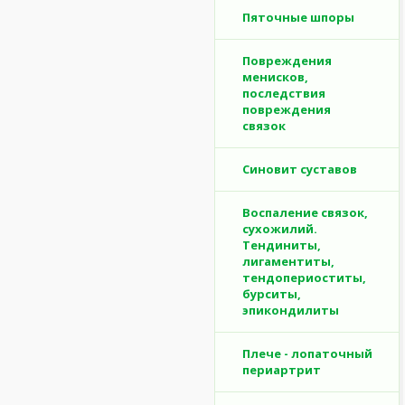
Пяточные шпоры
Повреждения
менисков,
последствия
повреждения
связок
Синовит суставов
Воспаление связок,
сухожилий.
Тендиниты,
лигаментиты,
тендопериоститы,
бурситы,
эпикондилиты
Плече - лопаточный
периартрит