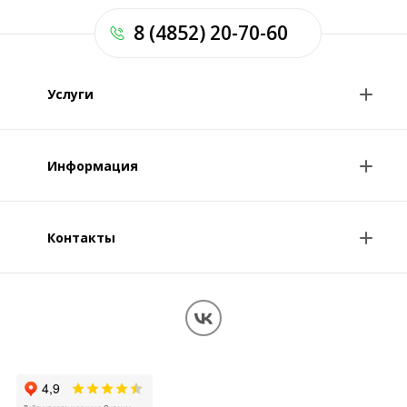
8 (4852) 20-70-60
Услуги
Анализы и цены
Информация
Консультации врачей
Специалисты
Контакты
О клинике
Клиникам и врачам
Контакты
Вопрос-ответ
Перезвоните мне
Обработка персональных данных
Карта сайта