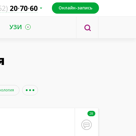
52)
20
70
60
Онлайн-запись
УЗИ
я
ология
28