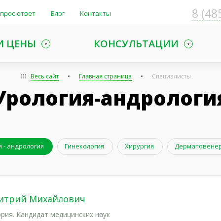
8 (48
прос-ответ
Блог
Контакты
И ЦЕНЫ
КОНСУЛЬТАЦИИ
Весь сайт
Главная страница
Специалисты
Урология-андрологи
 - андрология
Гинекология
Хирургия
Дерматовенер
итрий Михайлович
рия. Кандидат медицинских наук