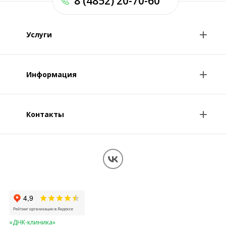
8 (4852) 20-70-60
Услуги
Анализы и цены
Информация
Консультации врачей
Специалисты
Контакты
О клинике
Клиникам и врачам
Контакты
Вопрос-ответ
Перезвоните мне
Обработка персональных данных
Карта сайта
«ДНК-клиника»