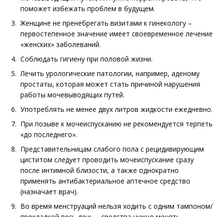
поможет избежать проблем в будущем.
Женщине не пренебрегать визитами к гинекологу –
первостепенное значение имеет своевременное лечение
«женских» заболеваний.
Соблюдать гигиену при половой жизни.
Лечить урологические патологии, например, аденому
простаты, которая может стать причиной нарушения
работы мочевыводящих путей.
Употреблять не менее двух литров жидкости ежедневно.
При позыве к мочеиспусканию не рекомендуется терпеть
«до последнего».
Представительницам слабого пола с рецидивирующим
циститом следует проводить мочеиспускание сразу
после интимной близости, а также однократно
применять антибактериальное аптечное средство
(назначает врач).
Во время менструаций нельзя ходить с одним тампоном/
прокладкой весь день – средства нужно менять