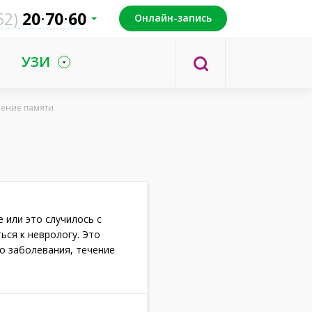
52)
20
70
60
Онлайн-запись
УЗИ
ение памяти
 или это случилось с
ся к неврологу. Это
о заболевания, течение