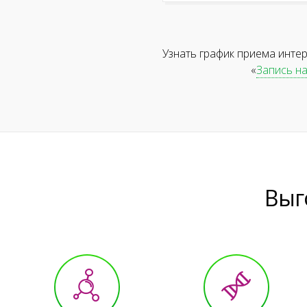
Узнать график приема инте
«
Запись н
Выг