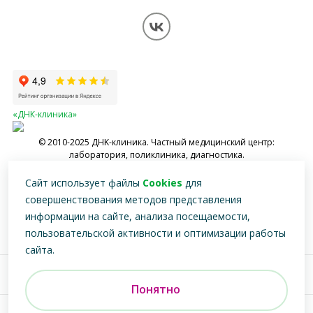
Контакты
Вопрос-ответ
Перезвоните мне
Обработка персональных данных
Карта сайта
«ДНК-клиника»
© 2010-2025 ДНK-клиника. Частный медицинский центр:
лаборатория, поликлиника, диагностика.
Имеются противопоказания, необходимо проконсультироваться со
Сайт использует файлы
Cookies
для
специалистом
совершенствования методов представления
информации на сайте, анализа посещаемости,
пользовательской активности и оптимизации работы
сайта.
Версия для
слабовидящих
Понятно