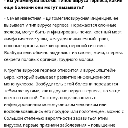
- Вы упомянули восемь типов вируса герпеса, какие
еще болезни они могут вызывать?
- Самая известная – цитомегаловирусная инфекция, ее
вызывает V тип вируса герпеса. Поражаются слюнные
железы, могут быть инфицированы почки, костный мозг,
лимфатические узлы, желудочно-кишечный тракт,
половые органы, клетки крови, нервной системы.
Возбудитель обычно выделяют из слюны, мочи, спермы,
секрета половых органов, грудного молока.
К группе вирусов герпеса относится и вирус Эпштейн-
Барр, который вызывает развитие инфекционного
мононуклеоза. Возбудитель этой болезни передается
те5ми же путями, как и другие вирусы герпеса, но чаще
всего со слюной. Поэтому, поцеловавшись с
инфецированным мононуклеозом человеком или
воспользовавшись его посудой или полотенцем, можно с
большой степенью вероятности заразиться этим
вирусом. первые признаки заболевания – повышение