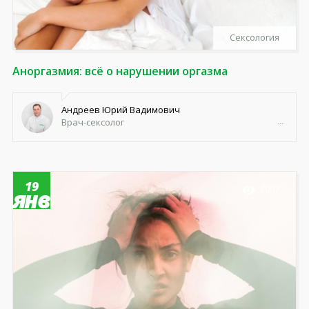
Сексология
Аноргазмия: всё о нарушении оргазма
Андреев Юрий Вадимович
Врач-сексолог
19
2067
янв