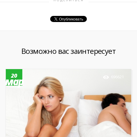
Возможно вас заинтересует
20
696621
мар