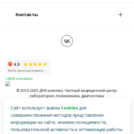
Специалисты
Контакты
О клинике
Клиникам и врачам
Контакты
Вопрос-ответ
Перезвоните мне
Обработка персональных данных
Карта сайта
«ДНК-клиника»
© 2010-2025 ДНK-клиника. Частный медицинский центр:
лаборатория, поликлиника, диагностика.
Имеются противопоказания, необходимо проконсультироваться со
Сайт использует файлы
Cookies
для
специалистом
совершенствования методов представления
информации на сайте, анализа посещаемости,
пользовательской активности и оптимизации работы