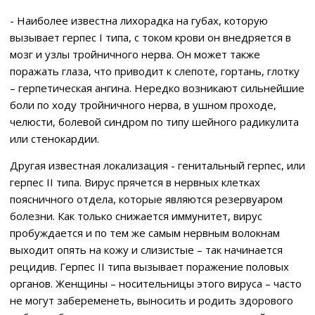
- Наиболее известна лихорадка на губах, которую
вызывает герпес I типа, с током крови он внедряется в
мозг и узлы тройничного нерва. Он может также
поражать глаза, что приводит к слепоте, гортань, глотку
– герпетическая ангина. Нередко возникают сильнейшие
боли по ходу тройничного нерва, в ушном проходе,
челюсти, болевой синдром по типу шейного радикулита
или стенокардии.
Другая известная локализация - генитальный герпес, или
герпес II типа. Вирус прячется в нервных клетках
поясничного отдела, которые являются резервуаром
болезни. Как только снижается иммунитет, вирус
пробуждается и по тем же самым нервным волокнам
выходит опять на кожу и слизистые – так начинается
рецидив. Герпес II типа вызывает поражение половых
органов. Женщины – носительницы этого вируса – часто
не могут забеременеть, выносить и родить здорового