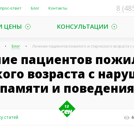
8 (48
прос-ответ
Блог
Контакты
И ЦЕНЫ
КОНСУЛЬТАЦИИ
Блог
Лечение пациентов пожилого и старческого возраста 
ие пациентов пожи
кого возраста с нар
памяти и поведени
12
сен
ку статей
6