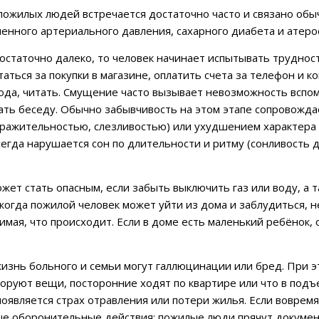
пожилых людей встречается достаточно часто и связано об
енного артериального давления, сахарного диабета и атеро
остаточно далеко, то человек начинает испытывать труднос
аться за покупки в магазине, оплатить счета за телефон и к
да, читать. Смущение часто вызывает невозможность вспом
ать беседу. Обычно забывчивость на этом этапе сопровожд
дражительностью, слезливостью) или ухудшением характера 
сегда нарушается сон по длительности и ритму (сонливость 
ет стать опасным, если забыть выключить газ или воду, а т
 когда пожилой человек может уйти из дома и заблудиться, н
мая, что происходит. Если в доме есть маленький ребёнок, 
знь больного и семьи могут галлюцинации или бред. При э
 воруют вещи, посторонние ходят по квартире или что в под
появляется страх отравления или потери жилья. Если вовремя
ые оборонительные действия: пожилые люди прячут докуме