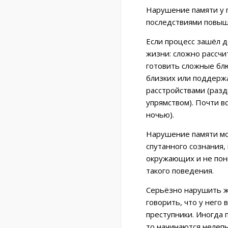
Нарушение памяти у 
последствиями повыш
Если процесс зашёл д
жизни: сложно рассчит
готовить сложные блю
близких или поддерж
расстройствами (раз
упрямством). Почти в
ночью).
Нарушение памяти мож
спутанного сознания,
окружающих и не пони
такого поведения.
Серьёзно нарушить жи
говорить, что у него
преступники. Иногда 
то начинаются нелеп