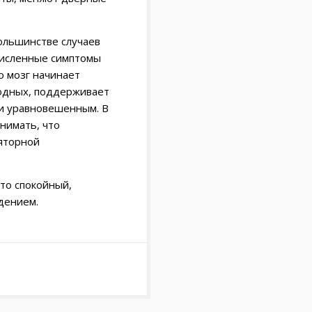
большинстве случаев
численные симптомы
ко мозг начинает
родных, поддерживает
 и уравновешенным. В
нимать, что
яторной
то спокойный,
дением.