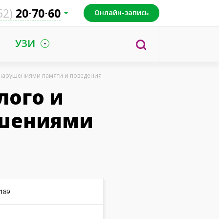
52)
20
70
60
Онлайн-запись
УЗИ
с нарушениями памяти и поведения
лого и
ушениями
я
189