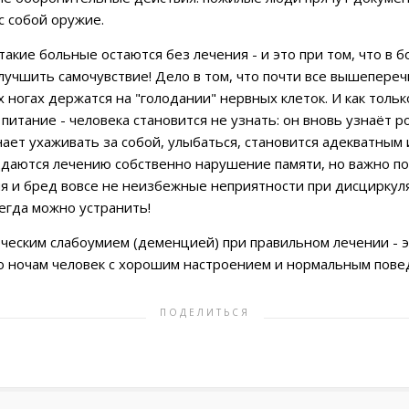
с собой оружие.
такие больные остаются без лечения - и это при том, что в 
лучшить самочувствие! Дело в том, что почти все вышепере
х ногах держатся на "голодании" нервных клеток. И как толь
питание - человека становится не узнать: он вновь узнаёт 
нает ухаживать за собой, улыбаться, становится адекватным
даются лечению собственно нарушение памяти, но важно по
ия и бред вовсе не неизбежные неприятности при дисциркул
егда можно устранить!
ческим слабоумием (деменцией) при правильном лечении - э
о ночам человек с хорошим настроением и нормальным пове
ПОДЕЛИТЬСЯ