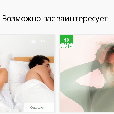
Возможно вас заинтересует
19
696556
янв
Сексология