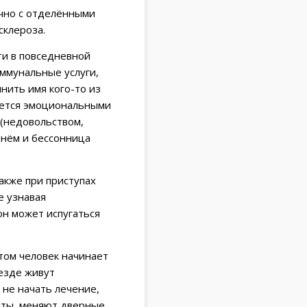
ычно с отделёнными
склероза.
ти в повседневной
оммунальные услуги,
нить имя кого-то из
ается эмоциональными
(недовольством,
днём и бессонница
акже при приступах
е узнавая
он может испугаться
том человек начинает
ъезде живут
 не начать лечение,
нты, меняют дверные