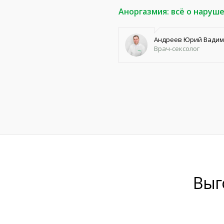
Аноргазмия: всё о наруш
Андреев Юрий Вади
Врач-сексолог
Выг