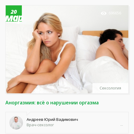
20
696656
мар
Сексология
Аноргазмия: всё о нарушении оргазма
Андреев Юрий Вадимович
Врач-сексолог