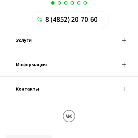
8 (4852) 20-70-60
Услуги
Анализы и цены
Информация
Консультации врачей
Специалисты
Контакты
О клинике
Клиникам и врачам
Контакты
Вопрос-ответ
Перезвоните мне
Обработка персональных данных
Карта сайта