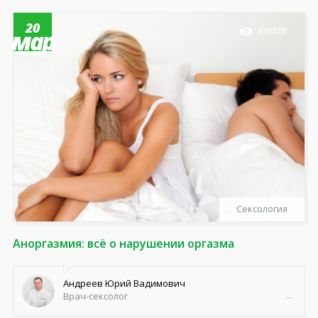
20
696565
мар
Сексология
Аноргазмия: всё о нарушении оргазма
Андреев Юрий Вадимович
Врач-сексолог