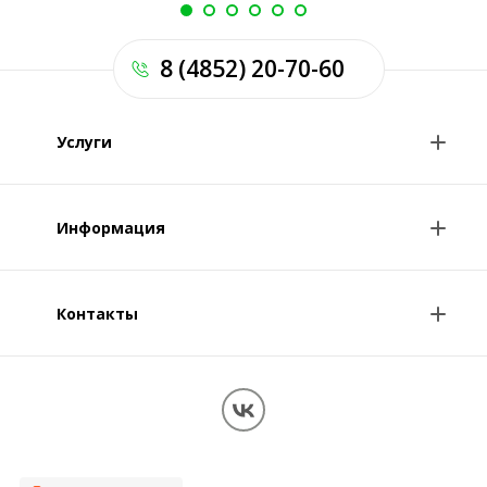
8 (4852) 20-70-60
Услуги
Анализы и цены
Информация
Консультации врачей
Специалисты
Контакты
О клинике
Клиникам и врачам
Контакты
Вопрос-ответ
Перезвоните мне
Обработка персональных данных
Карта сайта