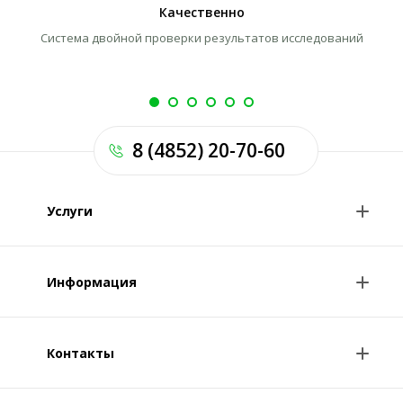
Качественно
Система двойной проверки результатов исследований
Л
8 (4852) 20-70-60
Услуги
Анализы и цены
Информация
Консультации врачей
Специалисты
Контакты
О клинике
Клиникам и врачам