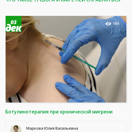
03
984
дек
Ботулинотерапия при хронической мигрени
Маркова Юлия Васильевна