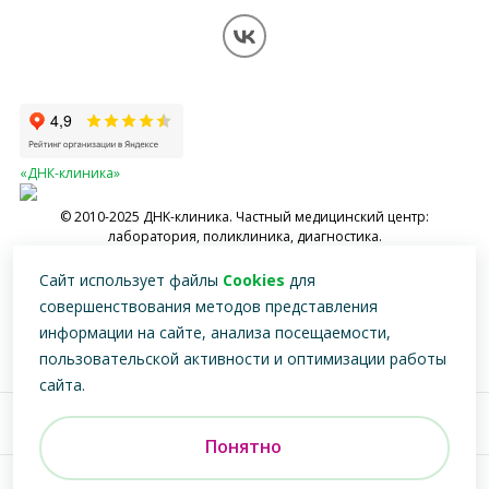
Контакты
Вопрос-ответ
Перезвоните мне
Обработка персональных данных
Карта сайта
«ДНК-клиника»
© 2010-2025 ДНK-клиника. Частный медицинский центр:
лаборатория, поликлиника, диагностика.
Имеются противопоказания, необходимо проконсультироваться со
Сайт использует файлы
Cookies
для
специалистом
совершенствования методов представления
информации на сайте, анализа посещаемости,
пользовательской активности и оптимизации работы
сайта.
Версия для
слабовидящих
Понятно
Разработка, реклама и развитие сайта