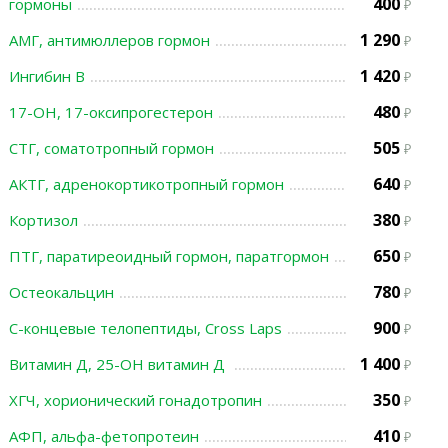
400
гормоны
1 290
АМГ, антимюллеров гормон
1 420
Ингибин В
480
17-ОН, 17-оксипрогестерон
505
СТГ, соматотропный гормон
640
АКТГ, адренокортикотропный гормон
380
Кортизол
650
ПТГ, паратиреоидный гормон, паратгормон
780
Остеокальцин
900
С-концевые телопептиды, Cross Laps
1 400
Витамин Д, 25-ОН витамин Д
350
ХГЧ, хорионический гонадотропин
410
АФП, альфа-фетопротеин