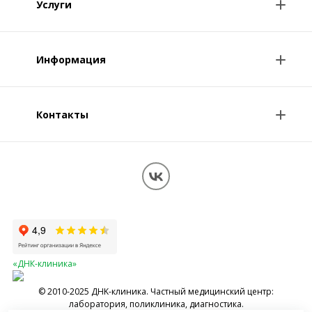
Услуги
Анализы и цены
Информация
Консультации врачей
Специалисты
Контакты
О клинике
Клиникам и врачам
Контакты
Вопрос-ответ
Перезвоните мне
Обработка персональных данных
Карта сайта
«ДНК-клиника»
© 2010-2025 ДНK-клиника. Частный медицинский центр:
лаборатория, поликлиника, диагностика.