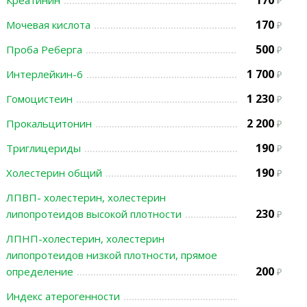
170
Креатинин
170
Мочевая кислота
500
Проба Реберга
1 700
Интерлейкин-6
1 230
Гомоцистеин
2 200
Прокальцитонин
190
Триглицериды
190
Холестерин общий
ЛПВП- холестерин, холестерин
230
липопротеидов высокой плотности
ЛПНП-холестерин, холестерин
липопротеидов низкой плотности, прямое
200
определение
Индекс атерогенности