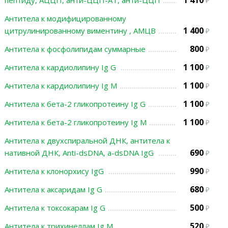
1 410
пептиду, АЦЦП, анти-ЦЦП-АТ, анти-ЦЦП
Антитела к модифицированному
1 400
цитрулинированному виментину , АМЦВ
800
Антитела к фосфолипидам суммарные
1 100
Антитела к кардиолипину Ig G
1 100
Антитела к кардиолипину Ig М
1 100
Антитела к бета-2 гликопротеину Ig G
1 100
Антитела к бета-2 гликопротеину Ig M
Антитела к двухспиральной ДНК, антитела к
690
нативной ДНК, Anti-dsDNA, а-dsDNA IgG
990
Антитела к клонорхису IgG
680
Антитела к аксаридам Ig G
500
Антитела к токсокарам Ig G
520
Антитела к трихинеллам Ig М