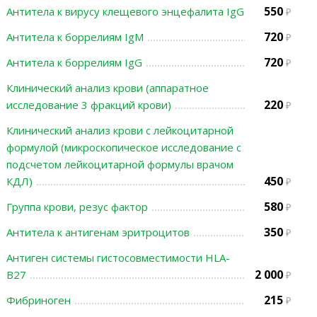
550
Антитела к вирусу клещевого энцефалита IgG
720
Антитела к боррелиям IgМ
720
Антитела к боррелиям IgG
Клинический анализ крови (аппаратное
220
исследование 3 фракций крови)
Клинический анализ крови с лейкоцитарной
формулой (микроскопическое исследование с
подсчетом лейкоцитарной формулы врачом
450
КДЛ)
580
Группа крови, резус фактор
350
Антитела к антигенам эритроцитов
Антиген системы гистосовместимости HLA-
2 000
B27
215
Фибриноген