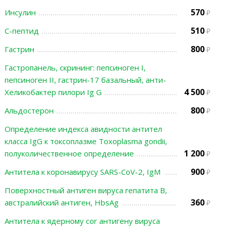
570
Инсулин
510
С-пептид
800
Гастрин
Гастропанель, скрининг: пепсиноген I,
пепсиноген II, гастрин-17 базальный, анти-
4 500
Хеликобактер пилори Ig G
800
Альдостерон
Определение индекса авидности антител
класса IgG к токсоплазме Toxoplasma gondii,
1 200
полуколичественное определение
900
Антитела к коронавирусу SARS-CoV-2, IgМ
Поверхностный антиген вируса гепатита В,
360
австралийский антиген, HbsAg
Антитела к ядерному cor антигену вируса