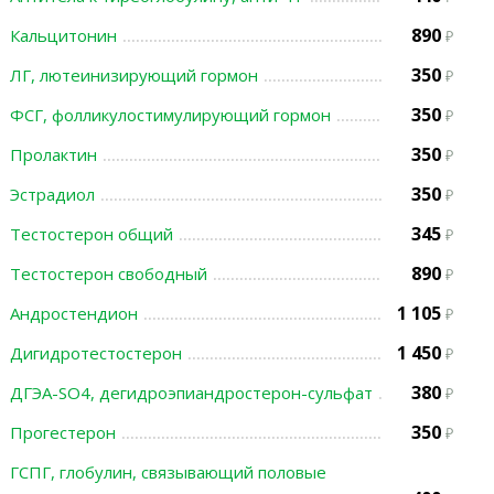
890
Кальцитонин
350
ЛГ, лютеинизирующий гормон
350
ФСГ, фолликулостимулирующий гормон
350
Пролактин
350
Эстрадиол
345
Тестостерон общий
890
Тестостерон свободный
1 105
Андростендион
1 450
Дигидротестостерон
380
ДГЭА-SO4, дегидроэпиандростерон-сульфат
350
Прогестерон
ГСПГ, глобулин, связывающий половые