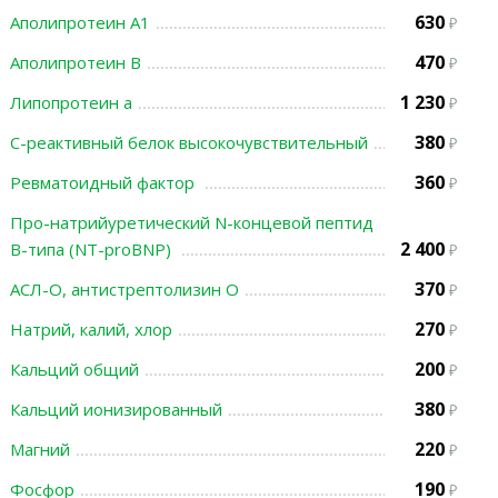
630
Аполипротеин А1
470
Аполипротеин В
1 230
Липопротеин а
380
С-реактивный белок высокочувствительный
360
Ревматоидный фактор
Про-натрийуретический N-концевой пептид
2 400
В-типа (NT-proBNP)
370
АСЛ-О, антистрептолизин О
270
Натрий, калий, хлор
200
Кальций общий
380
Кальций ионизированный
220
Магний
190
Фосфор