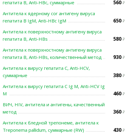
560
гепатита В, Anti-HBc, суммарные
Антитела к ядерному cor антигену вируса
650
гепатита В IgM, Anti-HBc IgM
Антитела к поверхностному антигену вируса
580
гепатита В, Anti-HBs
Антитела к поверхностному антигену вируса
930
гепатита В, Anti-HBs, количественный метод
Антитела к вирусу гепатита С, Anti-HCV,
380
суммарные
Антитела к вирусу гепатита С Ig M, Anti-HCV Ig
460
M
ВИЧ, HIV, антитела и антигены, качественный
360
метод
Антитела к бледной трепонеме, антитела к
430
Treponema pallidum, суммарные (RW)