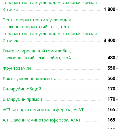
толерантности к углеводам, сахарная кривая -
1 800
3 точки
Тест толерантности к углеводам,
глюкозотолерантный тест, тест
толерантности к углеводам, сахарная кривая -
3 400
7 точек
Гликозилированный гемоглобин,
480
гликированный гемоглобин, HbA1c
550
Фруктозамин
560
Лактат, молочная кислота
170
Билирубин общий
170
Билирубин прямой
165
АСТ, аспартатаминотрансфераза, АсАТ
165
АЛТ, аланинаминотрансфераза, АлАТ