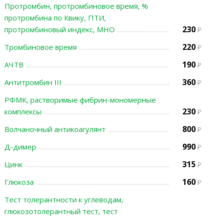
Протромбин, протромбиновое время, %
протромбина по Квику, ПТИ,
230
протромбиновый индекс, МНО
220
Тромбиновое время
190
АЧТВ
360
Антитромбин III
РФМК, растворимые фибрин-мономерные
230
комплексы
800
Волчаночный антикоагулянт
990
Д-димер
315
Цинк
160
Глюкоза
Тест толерантности к углеводам,
глюкозотолерантный тест, тест