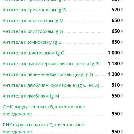
520
Антитела к трихинеллам Ig G
650
Антитела к описторхам Ig М
650
Антитела к описторхам Ig G
650
Антитела к эхинококку Ig G
1 000
Антитела к шистосомам Ig G
1 180
Антитела к цистицеркам свиного цепня Ig G
1 200
Антитела к печеночному сосальщику Ig G
510
Антитела к лямблиям, суммарные (Ig G, М, А)
550
Антитела к лямблиям Ig М
ДНК вируса гепатита В, качественное
950
определение
РНК вируса гепатита С, качественное
950
определение