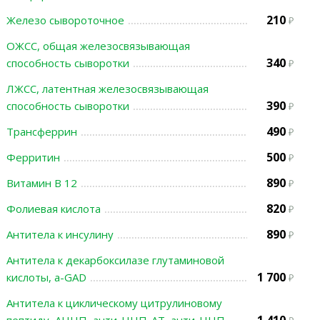
210
Железо сывороточное
ОЖСС, общая железосвязывающая
340
способность сыворотки
ЛЖСС, латентная железосвязывающая
390
способность сыворотки
490
Трансферрин
500
Ферритин
890
Витамин В 12
820
Фолиевая кислота
890
Антитела к инсулину
Антитела к декарбоксилазе глутаминовой
1 700
кислоты, а-GAD
Антитела к циклическому цитрулиновому