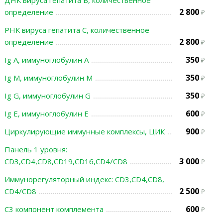
ДНК вируса гепатита В, количественное
2 800
определение
РНК вируса гепатита С, количественное
2 800
определение
350
Ig A, иммуноглобулин A
350
Ig M, иммуноглобулин M
350
Ig G, иммуноглобулин G
600
Ig E, иммуноглобулин Е
900
Циркулирующие иммунные комплексы, ЦИК
Панель 1 уровня:
3 000
CD3,CD4,CD8,CD19,CD16,CD4/CD8
Иммунорегуляторный индекс: CD3,CD4,CD8,
2 500
CD4/CD8
600
С3 компонент комплемента