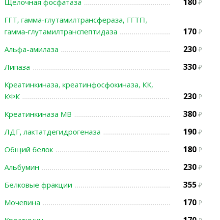
180
Щелочная фосфатаза
ГГТ, гамма-глутамилтрансфераза, ГГТП,
170
гамма-глутамилтранспептидаза
230
Альфа-амилаза
330
Липаза
Креатинкиназа, креатинфосфокиназа, КК,
230
КФК
380
Креатинкиназа МВ
190
ЛДГ, лактатдегидрогеназа
180
Общий белок
230
Альбумин
355
Белковые фракции
170
Мочевина