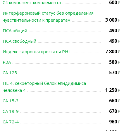
600
С4 компонент комплемента
Интерфероновый статус без определения
3 000
чувствительности к препаратам
490
ПСА общий
490
ПСА свободный
7 800
Индекс здоровья простаты PHI
580
РЭА
570
СА 125
НЕ 4, секреторный белок эпидидимиса
1 250
человека 4
660
СА 15-3
670
СА 19-9
960
СА 72-4