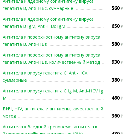
Антитела к ядерному cor антигену вируса
560
гепатита В, Anti-HBc, суммарные
Антитела к ядерному cor антигену вируса
650
гепатита В IgM, Anti-HBc IgM
Антитела к поверхностному антигену вируса
580
гепатита В, Anti-HBs
Антитела к поверхностному антигену вируса
930
гепатита В, Anti-HBs, количественный метод
Антитела к вирусу гепатита С, Anti-HCV,
380
суммарные
Антитела к вирусу гепатита С Ig M, Anti-HCV Ig
460
M
ВИЧ, HIV, антитела и антигены, качественный
360
метод
Антитела к бледной трепонеме, антитела к
430
Treponema pallidum, суммарные (RW)