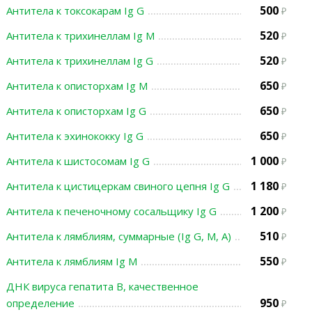
500
Антитела к токсокарам Ig G
520
Антитела к трихинеллам Ig М
520
Антитела к трихинеллам Ig G
650
Антитела к описторхам Ig М
650
Антитела к описторхам Ig G
650
Антитела к эхинококку Ig G
1 000
Антитела к шистосомам Ig G
1 180
Антитела к цистицеркам свиного цепня Ig G
1 200
Антитела к печеночному сосальщику Ig G
510
Антитела к лямблиям, суммарные (Ig G, М, А)
550
Антитела к лямблиям Ig М
ДНК вируса гепатита В, качественное
950
определение