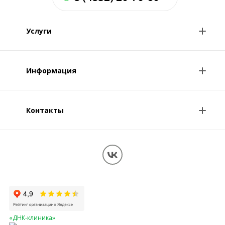
Услуги
Анализы и цены
Информация
Консультации врачей
Специалисты
Контакты
О клинике
Клиникам и врачам
Контакты
Вопрос-ответ
Перезвоните мне
Обработка персональных данных
Карта сайта
«ДНК-клиника»