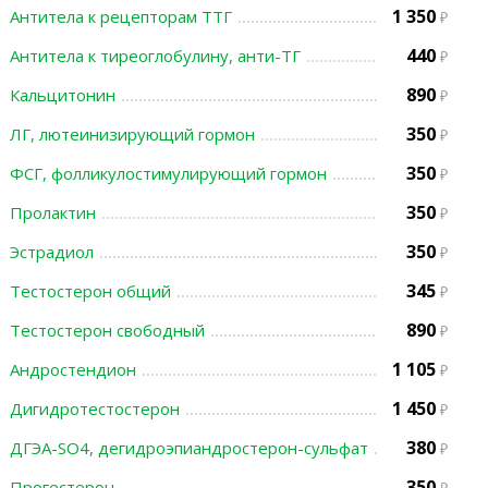
1 350
Антитела к рецепторам ТТГ
440
Антитела к тиреоглобулину, анти-ТГ
890
Кальцитонин
350
ЛГ, лютеинизирующий гормон
350
ФСГ, фолликулостимулирующий гормон
350
Пролактин
350
Эстрадиол
345
Тестостерон общий
890
Тестостерон свободный
1 105
Андростендион
1 450
Дигидротестостерон
380
ДГЭА-SO4, дегидроэпиандростерон-сульфат
350
Прогестерон