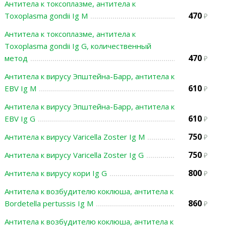
Антитела к токсоплазме, антитела к
470
Toxoplasma gondii Ig M
Антитела к токсоплазме, антитела к
Toxoplasma gondii Ig G, количественный
470
метод
Антитела к вирусу Эпштейна-Барр, антитела к
610
EBV Ig M
Антитела к вирусу Эпштейна-Барр, антитела к
610
EBV Ig G
750
Антитела к вирусу Varicella Zoster Ig M
750
Антитела к вирусу Varicella Zoster Ig G
800
Антитела к вирусу кори Ig G
Антитела к возбудителю коклюша, антитела к
860
Bordetella pertussis Ig M
Антитела к возбудителю коклюша, антитела к