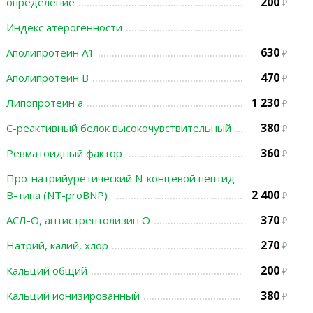
200
определение
Индекс атерогенности
630
Аполипротеин А1
470
Аполипротеин В
1 230
Липопротеин а
380
С-реактивный белок высокочувствительный
360
Ревматоидный фактор
Про-натрийуретический N-концевой пептид
2 400
В-типа (NT-proBNP)
370
АСЛ-О, антистрептолизин О
270
Натрий, калий, хлор
200
Кальций общий
380
Кальций ионизированный