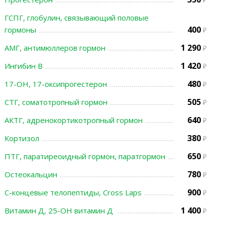
ГСПГ, глобулин, связывающий половые
400
гормоны
1 290
АМГ, антимюллеров гормон
1 420
Ингибин В
480
17-ОН, 17-оксипрогестерон
505
СТГ, соматотропный гормон
640
АКТГ, адренокортикотропный гормон
380
Кортизол
650
ПТГ, паратиреоидный гормон, паратгормон
780
Остеокальцин
900
С-концевые телопептиды, Cross Laps
1 400
Витамин Д, 25-ОН витамин Д