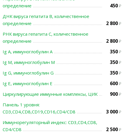
450
определение
ДНК вируса гепатита В, количественное
2 800
определение
РНК вируса гепатита С, количественное
2 800
определение
350
Ig A, иммуноглобулин A
350
Ig M, иммуноглобулин M
350
Ig G, иммуноглобулин G
600
Ig E, иммуноглобулин Е
900
Циркулирующие иммунные комплексы, ЦИК
Панель 1 уровня:
3 000
CD3,CD4,CD8,CD19,CD16,CD4/CD8
Иммунорегуляторный индекс: CD3,CD4,CD8,
2 500
CD4/CD8