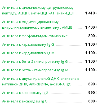
Антитела к циклическому цитрулиновому
1 410
пептиду, АЦЦП, анти-ЦЦП-АТ, анти-ЦЦП
Антитела к модифицированному
1 400
цитрулинированному виментину , АМЦВ
800
Антитела к фосфолипидам суммарные
1 100
Антитела к кардиолипину Ig G
1 100
Антитела к кардиолипину Ig М
1 100
Антитела к бета-2 гликопротеину Ig G
1 100
Антитела к бета-2 гликопротеину Ig M
Антитела к двухспиральной ДНК, антитела к
690
нативной ДНК, Anti-dsDNA, а-dsDNA IgG
990
Антитела к клонорхису IgG
680
Антитела к аксаридам Ig G