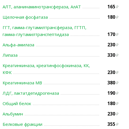
165
АЛТ, аланинаминотрансфераза, АлАТ
180
Щелочная фосфатаза
ГГТ, гамма-глутамилтрансфераза, ГГТП,
170
гамма-глутамилтранспептидаза
230
Альфа-амилаза
330
Липаза
Креатинкиназа, креатинфосфокиназа, КК,
230
КФК
380
Креатинкиназа МВ
190
ЛДГ, лактатдегидрогеназа
180
Общий белок
230
Альбумин
355
Белковые фракции