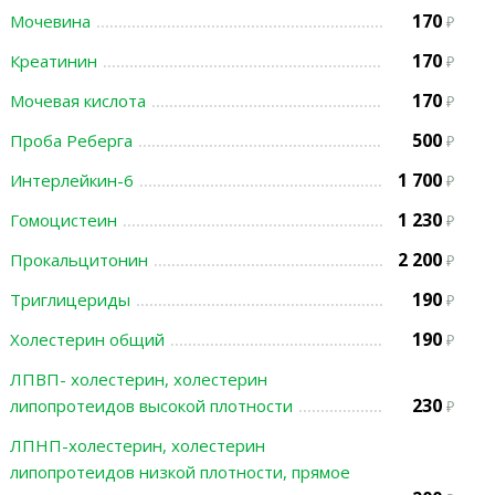
170
Мочевина
170
Креатинин
170
Мочевая кислота
500
Проба Реберга
1 700
Интерлейкин-6
1 230
Гомоцистеин
2 200
Прокальцитонин
190
Триглицериды
190
Холестерин общий
ЛПВП- холестерин, холестерин
230
липопротеидов высокой плотности
ЛПНП-холестерин, холестерин
липопротеидов низкой плотности, прямое