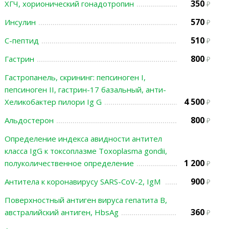
350
ХГЧ, хорионический гонадотропин
570
Инсулин
510
С-пептид
800
Гастрин
Гастропанель, скрининг: пепсиноген I,
пепсиноген II, гастрин-17 базальный, анти-
4 500
Хеликобактер пилори Ig G
800
Альдостерон
Определение индекса авидности антител
класса IgG к токсоплазме Toxoplasma gondii,
1 200
полуколичественное определение
900
Антитела к коронавирусу SARS-CoV-2, IgМ
Поверхностный антиген вируса гепатита В,
360
австралийский антиген, HbsAg