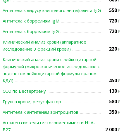
550
Антитела к вирусу клещевого энцефалита IgG
720
Антитела к боррелиям IgМ
720
Антитела к боррелиям IgG
Клинический анализ крови (аппаратное
220
исследование 3 фракций крови)
Клинический анализ крови с лейкоцитарной
формулой (микроскопическое исследование с
подсчетом лейкоцитарной формулы врачом
450
КДЛ)
130
СОЭ по Вестергрену
580
Группа крови, резус фактор
350
Антитела к антигенам эритроцитов
Антиген системы гистосовместимости HLA-
2 000
B27