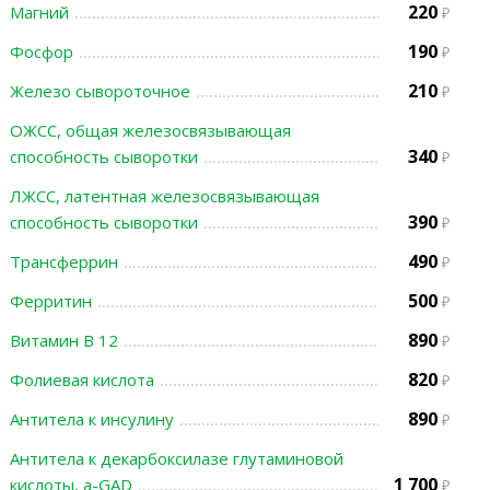
220
Магний
190
Фосфор
210
Железо сывороточное
ОЖСС, общая железосвязывающая
340
способность сыворотки
ЛЖСС, латентная железосвязывающая
390
способность сыворотки
490
Трансферрин
500
Ферритин
890
Витамин В 12
820
Фолиевая кислота
890
Антитела к инсулину
Антитела к декарбоксилазе глутаминовой
1 700
кислоты, а-GAD