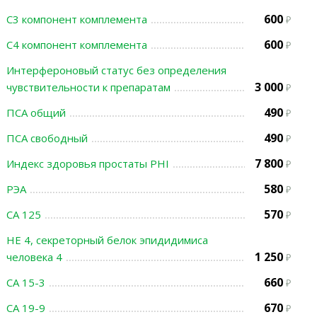
600
С3 компонент комплемента
600
С4 компонент комплемента
Интерфероновый статус без определения
3 000
чувствительности к препаратам
490
ПСА общий
490
ПСА свободный
7 800
Индекс здоровья простаты PHI
580
РЭА
570
СА 125
НЕ 4, секреторный белок эпидидимиса
1 250
человека 4
660
СА 15-3
670
СА 19-9