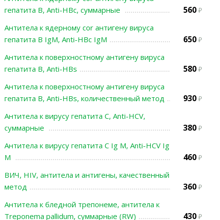
560
гепатита В, Anti-HBc, суммарные
Антитела к ядерному cor антигену вируса
650
гепатита В IgM, Anti-HBc IgM
Антитела к поверхностному антигену вируса
580
гепатита В, Anti-HBs
Антитела к поверхностному антигену вируса
930
гепатита В, Anti-HBs, количественный метод
Антитела к вирусу гепатита С, Anti-HCV,
380
суммарные
Антитела к вирусу гепатита С Ig M, Anti-HCV Ig
460
M
ВИЧ, HIV, антитела и антигены, качественный
360
метод
Антитела к бледной трепонеме, антитела к
430
Treponema pallidum, суммарные (RW)