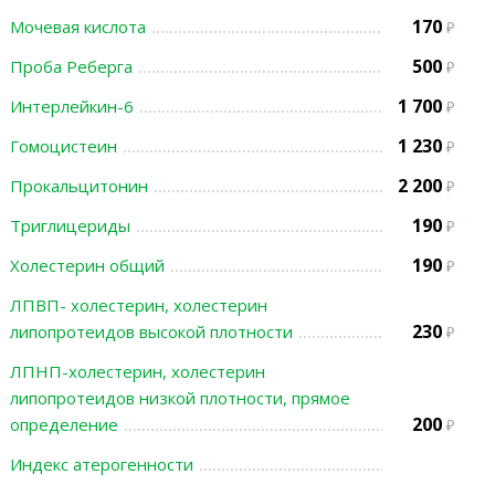
170
Мочевая кислота
500
Проба Реберга
1 700
Интерлейкин-6
1 230
Гомоцистеин
2 200
Прокальцитонин
190
Триглицериды
190
Холестерин общий
ЛПВП- холестерин, холестерин
230
липопротеидов высокой плотности
ЛПНП-холестерин, холестерин
липопротеидов низкой плотности, прямое
200
определение
Индекс атерогенности