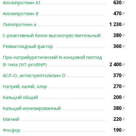
630
Аполипротеин А1
470
Аполипротеин В
1 230
Липопротеин а
380
С-реактивный белок высокочувствительный
360
Ревматоидный фактор
Про-натрийуретический N-концевой пептид
2 400
В-типа (NT-proBNP)
370
АСЛ-О, антистрептолизин О
270
Натрий, калий, хлор
200
Кальций общий
380
Кальций ионизированный
220
Магний
190
Фосфор