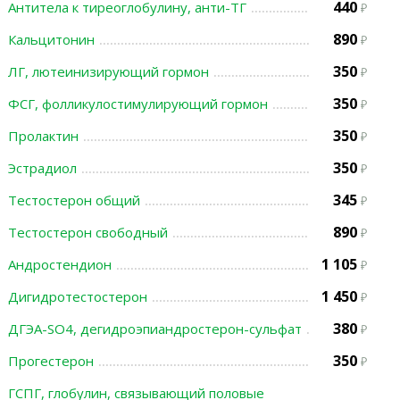
440
Антитела к тиреоглобулину, анти-ТГ
890
Кальцитонин
350
ЛГ, лютеинизирующий гормон
350
ФСГ, фолликулостимулирующий гормон
350
Пролактин
350
Эстрадиол
345
Тестостерон общий
890
Тестостерон свободный
1 105
Андростендион
1 450
Дигидротестостерон
380
ДГЭА-SO4, дегидроэпиандростерон-сульфат
350
Прогестерон
ГСПГ, глобулин, связывающий половые