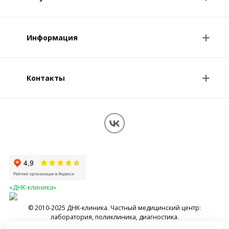
Анализы и цены
Информация
Консультации врачей
Специалисты
Контакты
О клинике
Клиникам и врачам
Контакты
Вопрос-ответ
Перезвоните мне
Обработка персональных данных
Карта сайта
«ДНК-клиника»
© 2010-2025 ДНK-клиника. Частный медицинский центр:
лаборатория, поликлиника, диагностика.