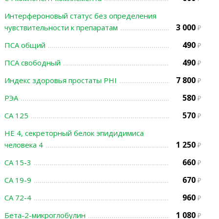
Интерфероновый статус без определения
3 000
чувствительности к препаратам
490
ПСА общий
490
ПСА свободный
7 800
Индекс здоровья простаты PHI
580
РЭА
570
СА 125
НЕ 4, секреторный белок эпидидимиса
1 250
человека 4
660
СА 15-3
670
СА 19-9
960
СА 72-4
1 080
Бета-2-микроглобулин