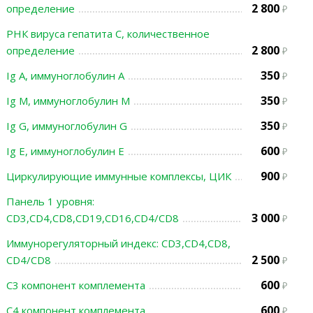
2 800
определение
РНК вируса гепатита С, количественное
2 800
определение
350
Ig A, иммуноглобулин A
350
Ig M, иммуноглобулин M
350
Ig G, иммуноглобулин G
600
Ig E, иммуноглобулин Е
900
Циркулирующие иммунные комплексы, ЦИК
Панель 1 уровня:
3 000
CD3,CD4,CD8,CD19,CD16,CD4/CD8
Иммунорегуляторный индекс: CD3,CD4,CD8,
2 500
CD4/CD8
600
С3 компонент комплемента
600
С4 компонент комплемента