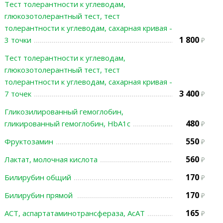
Тест толерантности к углеводам,
глюкозотолерантный тест, тест
толерантности к углеводам, сахарная кривая -
1 800
3 точки
Тест толерантности к углеводам,
глюкозотолерантный тест, тест
толерантности к углеводам, сахарная кривая -
3 400
7 точек
Гликозилированный гемоглобин,
480
гликированный гемоглобин, HbA1c
550
Фруктозамин
560
Лактат, молочная кислота
170
Билирубин общий
170
Билирубин прямой
165
АСТ, аспартатаминотрансфераза, АсАТ