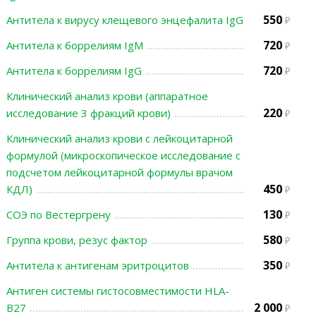
550
Антитела к вирусу клещевого энцефалита IgG
720
Антитела к боррелиям IgМ
720
Антитела к боррелиям IgG
Клинический анализ крови (аппаратное
220
исследование 3 фракций крови)
Клинический анализ крови с лейкоцитарной
формулой (микроскопическое исследование с
подсчетом лейкоцитарной формулы врачом
450
КДЛ)
130
СОЭ по Вестергрену
580
Группа крови, резус фактор
350
Антитела к антигенам эритроцитов
Антиген системы гистосовместимости HLA-
2 000
B27