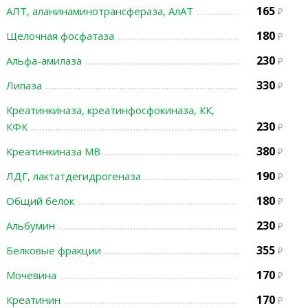
165
АЛТ, аланинаминотрансфераза, АлАТ
180
Щелочная фосфатаза
230
Альфа-амилаза
330
Липаза
Креатинкиназа, креатинфосфокиназа, КК,
230
КФК
380
Креатинкиназа МВ
190
ЛДГ, лактатдегидрогеназа
180
Общий белок
230
Альбумин
355
Белковые фракции
170
Мочевина
170
Креатинин