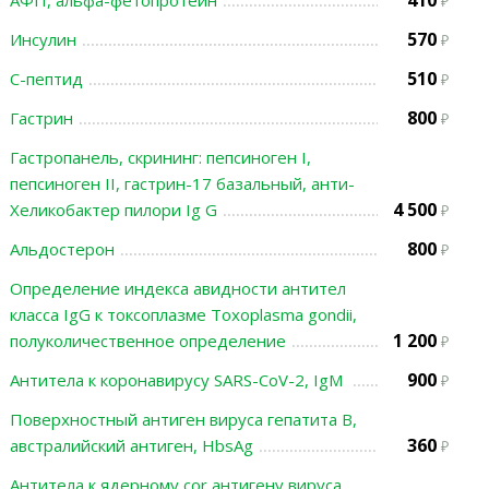
410
АФП, альфа-фетопротеин
570
Инсулин
510
С-пептид
800
Гастрин
Гастропанель, скрининг: пепсиноген I,
пепсиноген II, гастрин-17 базальный, анти-
4 500
Хеликобактер пилори Ig G
800
Альдостерон
Определение индекса авидности антител
класса IgG к токсоплазме Toxoplasma gondii,
1 200
полуколичественное определение
900
Антитела к коронавирусу SARS-CoV-2, IgМ
Поверхностный антиген вируса гепатита В,
360
австралийский антиген, HbsAg
Антитела к ядерному cor антигену вируса