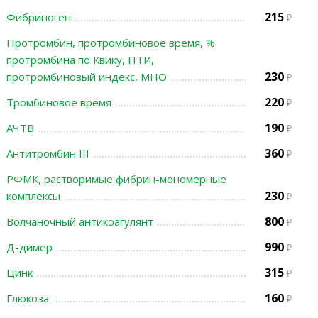
215
Фибриноген
Протромбин, протромбиновое время, %
протромбина по Квику, ПТИ,
230
протромбиновый индекс, МНО
220
Тромбиновое время
190
АЧТВ
360
Антитромбин III
РФМК, растворимые фибрин-мономерные
230
комплексы
800
Волчаночный антикоагулянт
990
Д-димер
315
Цинк
160
Глюкоза