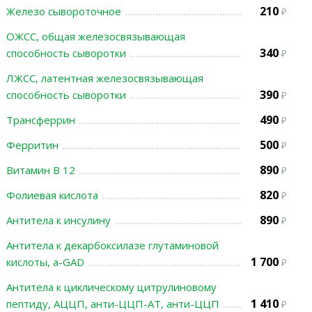
210
Железо сывороточное
ОЖСС, общая железосвязывающая
340
способность сыворотки
ЛЖСС, латентная железосвязывающая
390
способность сыворотки
490
Трансферрин
500
Ферритин
890
Витамин В 12
820
Фолиевая кислота
890
Антитела к инсулину
Антитела к декарбоксилазе глутаминовой
1 700
кислоты, а-GAD
Антитела к циклическому цитрулиновому
1 410
пептиду, АЦЦП, анти-ЦЦП-АТ, анти-ЦЦП