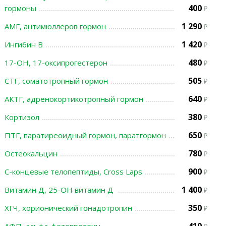
400
гормоны
1 290
АМГ, антимюллеров гормон
1 420
Ингибин В
480
17-ОН, 17-оксипрогестерон
505
СТГ, соматотропный гормон
640
АКТГ, адренокортикотропный гормон
380
Кортизол
650
ПТГ, паратиреоидный гормон, паратгормон
780
Остеокальцин
900
С-концевые телопептиды, Cross Laps
1 400
Витамин Д, 25-ОН витамин Д
350
ХГЧ, хорионический гонадотропин