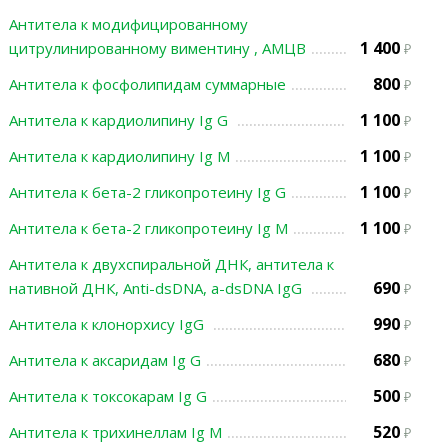
Антитела к модифицированному
1 400
цитрулинированному виментину , АМЦВ
800
Антитела к фосфолипидам суммарные
1 100
Антитела к кардиолипину Ig G
1 100
Антитела к кардиолипину Ig М
1 100
Антитела к бета-2 гликопротеину Ig G
1 100
Антитела к бета-2 гликопротеину Ig M
Антитела к двухспиральной ДНК, антитела к
690
нативной ДНК, Anti-dsDNA, а-dsDNA IgG
990
Антитела к клонорхису IgG
680
Антитела к аксаридам Ig G
500
Антитела к токсокарам Ig G
520
Антитела к трихинеллам Ig М