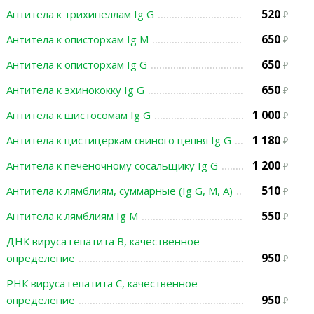
520
Антитела к трихинеллам Ig G
650
Антитела к описторхам Ig М
650
Антитела к описторхам Ig G
650
Антитела к эхинококку Ig G
1 000
Антитела к шистосомам Ig G
1 180
Антитела к цистицеркам свиного цепня Ig G
1 200
Антитела к печеночному сосальщику Ig G
510
Антитела к лямблиям, суммарные (Ig G, М, А)
550
Антитела к лямблиям Ig М
ДНК вируса гепатита В, качественное
950
определение
РНК вируса гепатита С, качественное
950
определение