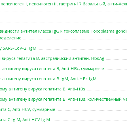
 пепсиноген I, пепсиноген II, гастрин-17 базальный, анти-Хе
идности антител класса IgG к токсоплазме Toxoplasma gondii
ределение
у SARS-CoV-2, IgМ
вируса гепатита В, австралийский антиген, HbsAg
r антигену вируса гепатита В, Anti-HBc, суммарные
 антигену вируса гепатита В IgM, Anti-HBc IgM
му антигену вируса гепатита В, Anti-HBs
ому антигену вируса гепатита В, Anti-HBs, количественный м
ита С, Anti-HCV, суммарные
ита С Ig M, Anti-HCV Ig M