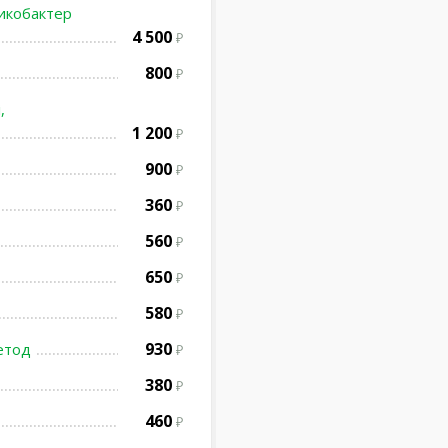
ликобактер
4 500
800
,
1 200
900
360
560
650
580
930
етод
380
460