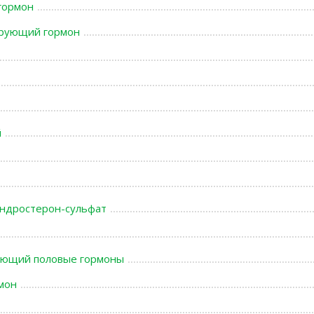
гормон
ирующий гормон
й
ндростерон-сульфат
вающий половые гормоны
мон