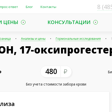
8 (48
прос-ответ
Блог
Контакты
И ЦЕНЫ
КОНСУЛЬТАЦИИ
траница
Анализы и цены
Гормональные исследования
-ОН, 17-оксипрогесте
480
9
Би
Без учета стоимости забора крови
ализа