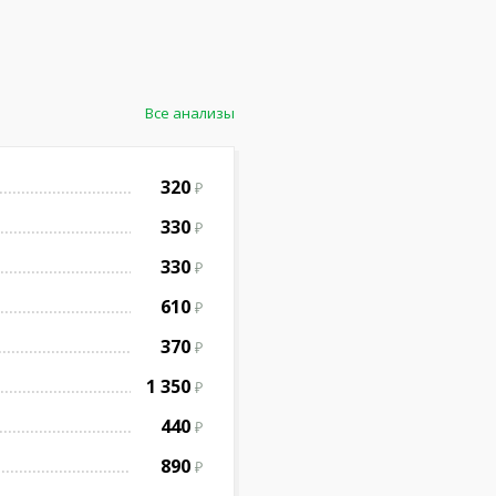
Все анализы
320
330
330
610
370
1 350
440
890