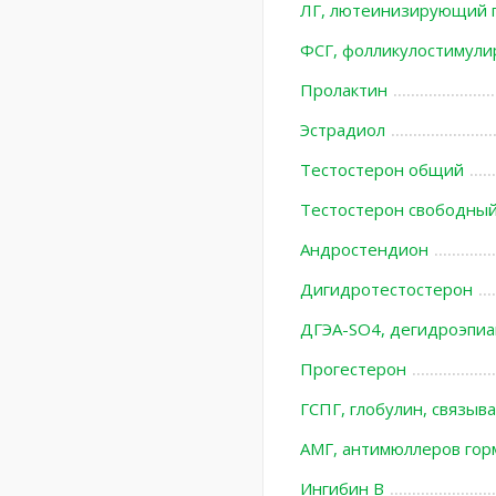
ЛГ, лютеинизирующий 
ФСГ, фолликулостимул
Пролактин
Эстрадиол
Тестостерон общий
Тестостерон свободны
Андростендион
Дигидротестостерон
ДГЭА-SO4, дегидроэпиа
Прогестерон
ГСПГ, глобулин, связы
АМГ, антимюллеров гор
Ингибин В