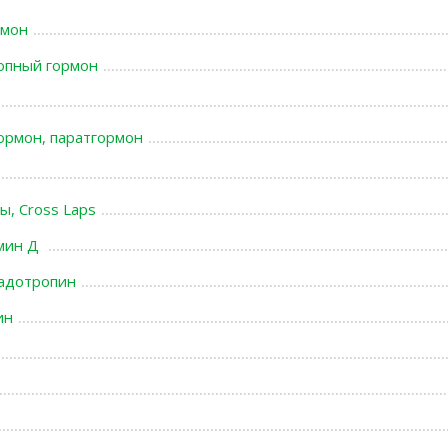
рмон
опный гормон
ормон, паратгормон
, Cross Laps
амин Д
надотропин
ин