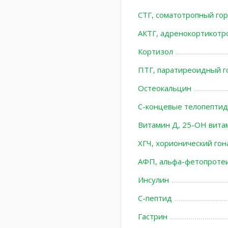
СТГ, соматотропный го
АКТГ, адренокортикотр
Кортизол
ПТГ, паратиреоидный г
Остеокальцин
С-концевые телопептиды
Витамин Д, 25-ОН вит
ХГЧ, хорионический го
АФП, альфа-фетопроте
Инсулин
С-пептид
Гастрин