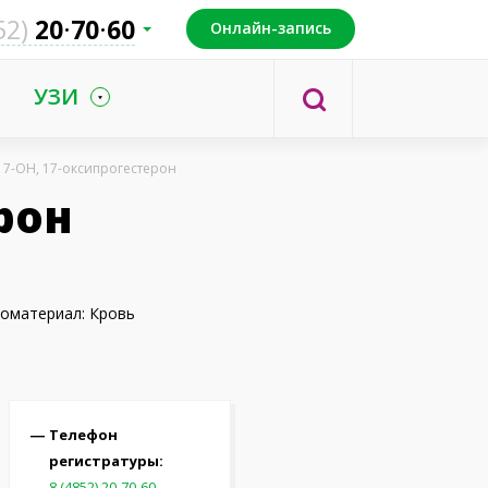
52)
20
70
60
Онлайн-запись
УЗИ
17-ОН, 17-оксипрогестерон
рон
оматериал: Кровь
Телефон
регистратуры:
8 (4852) 20-70-60