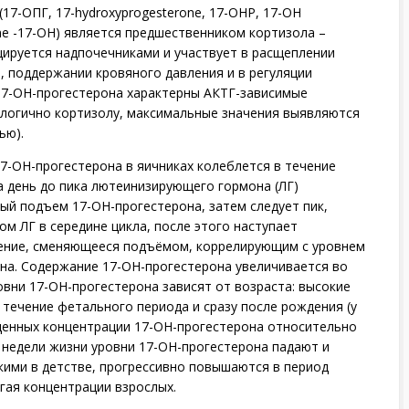
(17-ОПГ, 17-hydroxyprogesterone, 17-OHP, 17-OH
one -17-OH) является предшественником кортизола –
цируется надпочечниками и участвует в расщеплении
, поддержании кровяного давления и в регуляции
17-ОН-прогестерона характерны АКТГ-зависимые
алогично кортизолу, максимальные значения выявляются
ью).
7-ОН-прогестерона в яичниках колеблется в течение
а день до пика лютеинизирующего гормона (ЛГ)
ый подъем 17-ОН-прогестерона, затем следует пик,
ом ЛГ в середине цикла, после этого наступает
ение, сменяющееся подъёмом, коррелирующим с уровнем
она. Содержание 17-ОН-прогестерона увеличивается во
вни 17-ОН-прогестерона зависят от возраста: высокие
течение фетального периода и сразу после рождения (у
енных концентрации 17-ОН-прогестерона относительно
 недели жизни уровни 17-ОН-прогестерона падают и
кими в детстве, прогрессивно повышаются в период
гая концентрации взрослых.