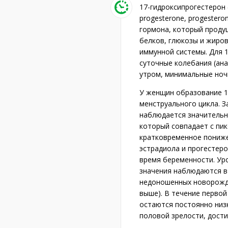
17-гидроксипрогестерон 
progesterone, progester
гормона, который проду
белков, глюкозы и жиров
иммунной системы. Для 
суточные колебания (ан
утром, минимальные ноч
У женщин образование 1
менструального цикла. З
наблюдается значительн
который совпадает с пик
кратковременное пониж
эстрадиола и прогестер
время беременности. Уро
значения наблюдаются в 
недоношенных новорожд
выше). В течение первой
остаются постоянно низ
половой зрелости, дости