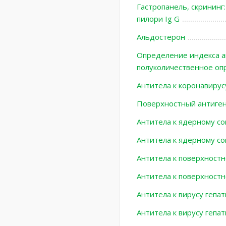
Гастропанель, скрининг:
пилори Ig G
Альдостерон
Определение индекса ав
полуколичественное оп
Антитела к коронавирус
Поверхностный антиген 
Антитела к ядерному co
Антитела к ядерному cor
Антитела к поверхностно
Антитела к поверхностн
Антитела к вирусу гепат
Антитела к вирусу гепат