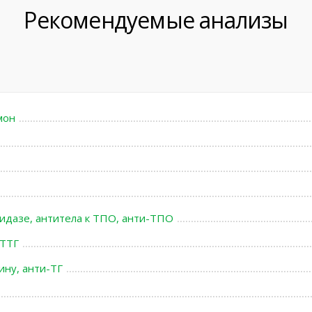
Рекомендуемые анализы
мон
идазе, антитела к ТПО, анти-ТПО
 ТТГ
ину, анти-ТГ