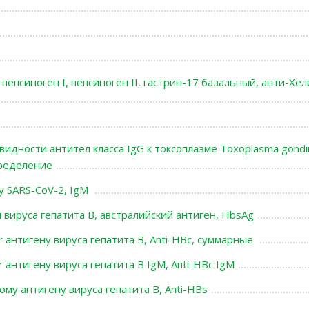
 пепсиноген I, пепсиноген II, гастрин-17 базальный, анти-Хе
идности антител класса IgG к токсоплазме Toxoplasma gondii
ределение
у SARS-CoV-2, IgМ
вируса гепатита В, австралийский антиген, HbsAg
r антигену вируса гепатита В, Anti-HBc, суммарные
 антигену вируса гепатита В IgM, Anti-HBc IgM
му антигену вируса гепатита В, Anti-HBs