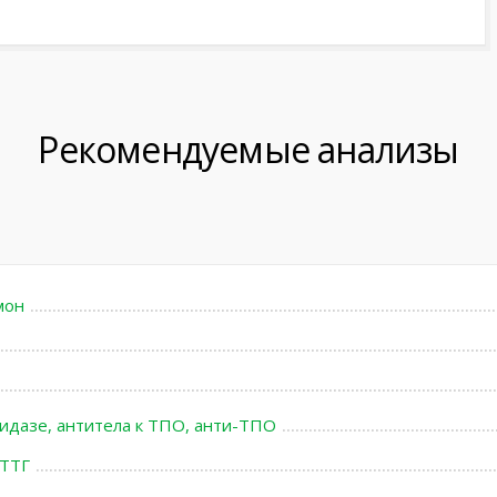
Рекомендуемые анализы
мон
идазе, антитела к ТПО, анти-ТПО
 ТТГ