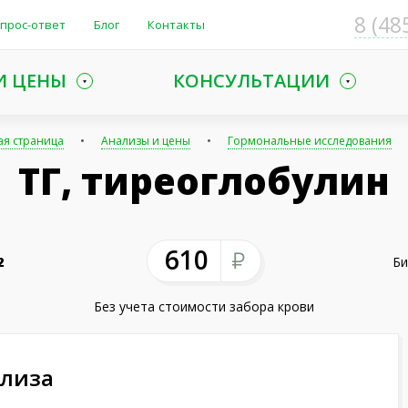
8 (48
прос-ответ
Блог
Контакты
И ЦЕНЫ
КОНСУЛЬТАЦИИ
ая страница
Анализы и цены
Гормональные исследования
ТГ, тиреоглобулин
610
2
Би
Без учета стоимости забора крови
ализа