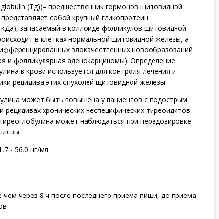
oglobulin (Tg))– предшественник гормонов щитовидной
 представляет собой крупный гликопротеин
0 кДа), запасаемый в коллоиде фолликулов щитовидной
роисходит в клетках нормальной щитовидной железы, а
дифференцированных злокачественных новообразований
ная и фолликулярная аденокарциномы). Определение
лина в крови используется для контроля лечения и
ики рецидива этих опухолей щитовидной железы.
улина может быть повышена у пациентов с подострым
и рецидивах хронических неспецифических тиреоидитов.
тиреоглобулина может наблюдаться при передозировке
елезы.
7 - 56,0 нг/мл.
 чем через 8 ч после последнего приема пищи, до приема
ов