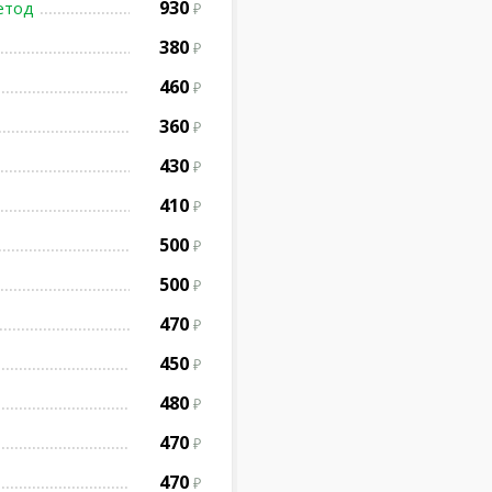
930
етод
380
460
360
430
410
500
500
470
450
480
470
470