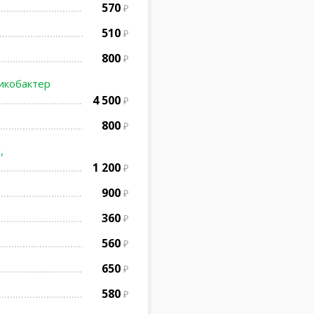
570
510
800
ликобактер
4 500
800
,
1 200
900
360
560
650
580