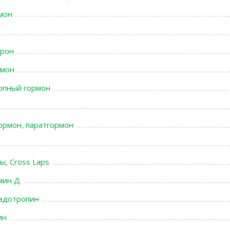
мон
ерон
рмон
опный гормон
ормон, паратгормон
, Cross Laps
амин Д
надотропин
ин