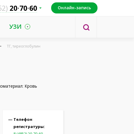
52)
20
70
60
Онлайн-запись
УЗИ
ТГ, тиреоглобулин
оматериал: Кровь
Телефон
регистратуры:
8 (4852) 20-70-60