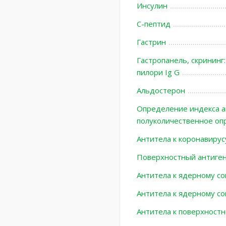
Инсулин
С-пептид
Гастрин
Гастропанель, скрининг:
пилори Ig G
Альдостерон
Определение индекса ав
полуколичественное оп
Антитела к коронавирус
Поверхностный антиген 
Антитела к ядерному co
Антитела к ядерному cor
Антитела к поверхностно