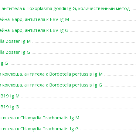
 антитела к Toxoplasma gondii Ig G, количественный метод
ейна-Барр, антитела к EBV Ig M
ейна-Барр, антитела к EBV Ig G
lla Zoster Ig M
la Zoster Ig G
Ig G
коклюша, антитела к Bordetella pertussis Ig M
коклюша, антитела к Bordetella pertussis Ig G
 В19 Ig M
В19 Ig G
титела к Chlamydia Trachomatis Ig M
титела к Chlamydia Trachomatis Ig G