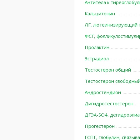
Антитела к тиреоглобул
Кальцитонин
ЛГ, лютеинизирующий 
ФСГ, фолликулостимул
Пролактин
Эстрадиол
Тестостерон общий
Тестостерон свободны
Андростендион
Дигидротестостерон
ДГЭА-SO4, дегидроэпиа
Прогестерон
ГСПГ, глобулин, связы