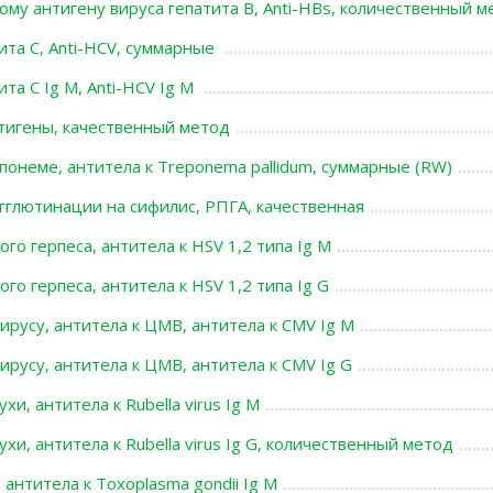
ому антигену вируса гепатита В, Anti-HBs, количественный м
ита С, Anti-HCV, суммарные
ита С Ig M, Anti-HCV Ig M
нтигены, качественный метод
понеме, антитела к Treponema pallidum, суммарные (RW)
гглютинации на сифилис, РПГА, качественная
ого герпеса, антитела к HSV 1,2 типа Ig М
ого герпеса, антитела к HSV 1,2 типа Ig G
ирусу, антитела к ЦМВ, антитела к СMV Ig М
ирусу, антитела к ЦМВ, антитела к СMV Ig G
хи, антитела к Rubella virus Ig M
ухи, антитела к Rubella virus Ig G, количественный метод
 антитела к Toxoplasma gondii Ig M