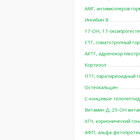
АМГ, антимюллеров гор
Ингибин В
17-ОН, 17-оксипрогест
СТГ, соматотропный го
АКТГ, адренокортикотр
Кортизол
ПТГ, паратиреоидный г
Остеокальцин
С-концевые телопептиды
Витамин Д, 25-ОН вит
ХГЧ, хорионический го
АФП, альфа-фетопроте