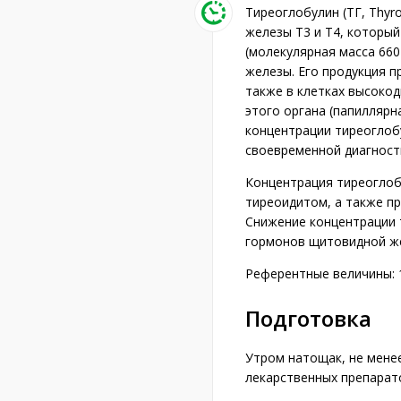
Тиреоглобулин (ТГ, Thyr
железы Т3 и Т4, который
(молекулярная масса 66
железы. Его продукция п
также в клетках высоко
этого органа (папилляр
концентрации тиреоглобу
своевременной диагност
Концентрация тиреоглоб
тиреоидитом, а также пр
Снижение концентрации 
гормонов щитовидной ж
Референтные величины: 1,
Подготовка
Утром натощак, не менее
лекарственных препарат