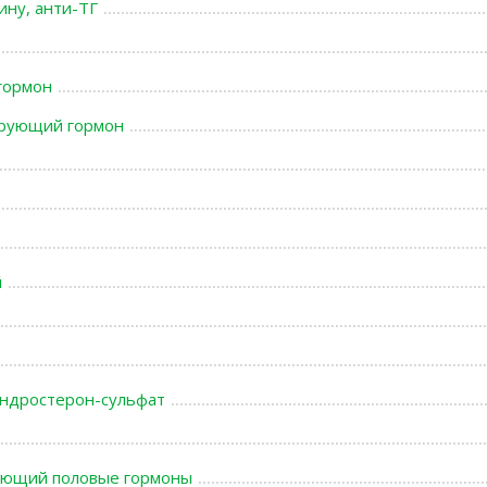
ину, анти-ТГ
гормон
ирующий гормон
й
ндростерон-сульфат
вающий половые гормоны