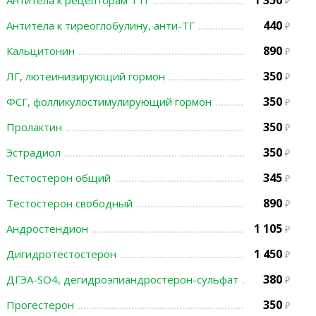
1 350
Антитела к рецепторам ТТГ
440
Антитела к тиреоглобулину, анти-ТГ
890
Кальцитонин
350
ЛГ, лютеинизирующий гормон
350
ФСГ, фолликулостимулирующий гормон
350
Пролактин
350
Эстрадиол
345
Тестостерон общий
890
Тестостерон свободный
1 105
Андростендион
1 450
Дигидротестостерон
380
ДГЭА-SO4, дегидроэпиандростерон-сульфат
350
Прогестерон