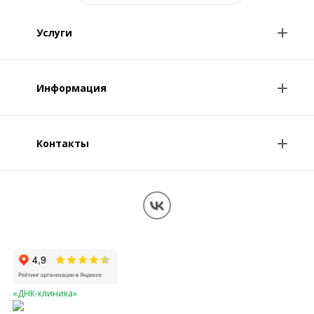
Услуги
Анализы и цены
Информация
Консультации врачей
Специалисты
Контакты
О клинике
Клиникам и врачам
Контакты
Вопрос-ответ
Перезвоните мне
Обработка персональных данных
Карта сайта
«ДНК-клиника»