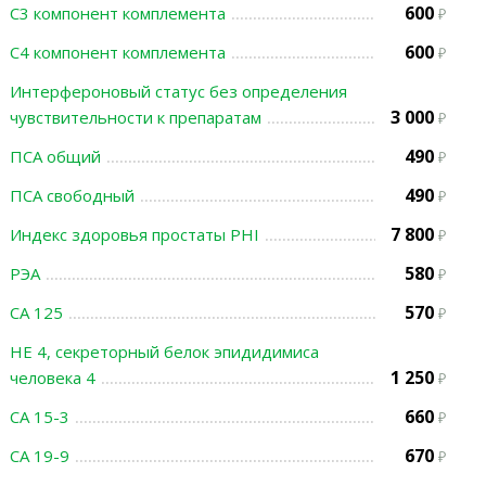
600
С3 компонент комплемента
600
С4 компонент комплемента
Интерфероновый статус без определения
3 000
чувствительности к препаратам
490
ПСА общий
490
ПСА свободный
7 800
Индекс здоровья простаты PHI
580
РЭА
570
СА 125
НЕ 4, секреторный белок эпидидимиса
1 250
человека 4
660
СА 15-3
670
СА 19-9