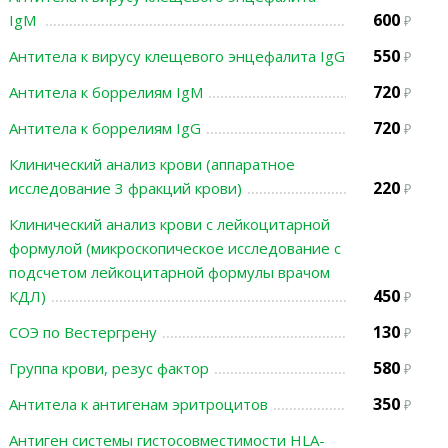
600
IgМ
550
Антитела к вирусу клещевого энцефалита IgG
720
Антитела к боррелиям IgМ
720
Антитела к боррелиям IgG
Клинический анализ крови (аппаратное
220
исследование 3 фракций крови)
Клинический анализ крови с лейкоцитарной
формулой (микроскопическое исследование с
подсчетом лейкоцитарной формулы врачом
450
КДЛ)
130
СОЭ по Вестергрену
580
Группа крови, резус фактор
350
Антитела к антигенам эритроцитов
Антиген системы гистосовместимости HLA-