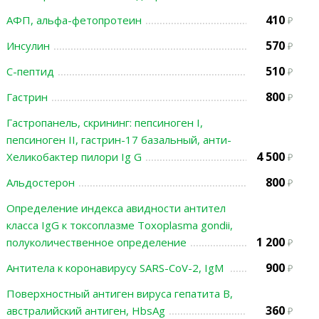
410
АФП, альфа-фетопротеин
570
Инсулин
510
С-пептид
800
Гастрин
Гастропанель, скрининг: пепсиноген I,
пепсиноген II, гастрин-17 базальный, анти-
4 500
Хеликобактер пилори Ig G
800
Альдостерон
Определение индекса авидности антител
класса IgG к токсоплазме Toxoplasma gondii,
1 200
полуколичественное определение
900
Антитела к коронавирусу SARS-CoV-2, IgМ
Поверхностный антиген вируса гепатита В,
360
австралийский антиген, HbsAg