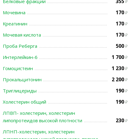
355
Белковые фракции
170
Мочевина
170
Креатинин
170
Мочевая кислота
500
Проба Реберга
1 700
Интерлейкин-6
1 230
Гомоцистеин
2 200
Прокальцитонин
190
Триглицериды
190
Холестерин общий
ЛПВП- холестерин, холестерин
230
липопротеидов высокой плотности
ЛПНП-холестерин, холестерин