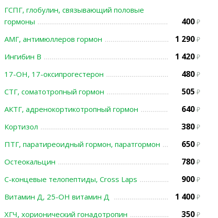
ГСПГ, глобулин, связывающий половые
400
гормоны
1 290
АМГ, антимюллеров гормон
1 420
Ингибин В
480
17-ОН, 17-оксипрогестерон
505
СТГ, соматотропный гормон
640
АКТГ, адренокортикотропный гормон
380
Кортизол
650
ПТГ, паратиреоидный гормон, паратгормон
780
Остеокальцин
900
С-концевые телопептиды, Cross Laps
1 400
Витамин Д, 25-ОН витамин Д
350
ХГЧ, хорионический гонадотропин