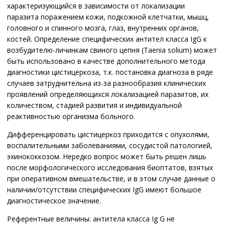
характеризующийся в зависимости от локализации
паразита поражением кожи, подкожной клетчатки, мышц,
головного и спинного мозга, глаз, внутренних органов,
костей. Определение специфических антител класса IgG к
возбудителю-личинкам свиного цепня (Taenia solium) может
быть использовано в качестве дополнительного метода
диагностики цистицеркоза, т.к. постановка диагноза в ряде
случаев затруднительна из-за разнообразия клинических
проявлений определяющихся локализацией паразитов, их
количеством, стадией развития и индивидуальной
реактивностью организма больного.
Дифференцировать цистицеркоз приходится с опухолями,
воспалительными заболеваниями, сосудистой патологией,
эхинококкозом. Нередко вопрос может быть решен лишь
после морфологического исследования биоптатов, взятых
при оперативном вмешательстве, и в этом случае данные о
наличии/отсутствии специфических IgG имеют большое
диагностическое значение.
Референтные величины: антитела класса Ig G не