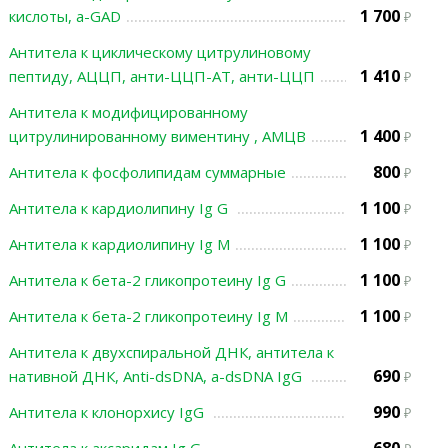
1 700
кислоты, а-GAD
Антитела к циклическому цитрулиновому
1 410
пептиду, АЦЦП, анти-ЦЦП-АТ, анти-ЦЦП
Антитела к модифицированному
1 400
цитрулинированному виментину , АМЦВ
800
Антитела к фосфолипидам суммарные
1 100
Антитела к кардиолипину Ig G
1 100
Антитела к кардиолипину Ig М
1 100
Антитела к бета-2 гликопротеину Ig G
1 100
Антитела к бета-2 гликопротеину Ig M
Антитела к двухспиральной ДНК, антитела к
690
нативной ДНК, Anti-dsDNA, а-dsDNA IgG
990
Антитела к клонорхису IgG