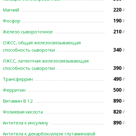
220
Магний
190
Фосфор
210
Железо сывороточное
ОЖСС, общая железосвязывающая
340
способность сыворотки
ЛЖСС, латентная железосвязывающая
390
способность сыворотки
490
Трансферрин
500
Ферритин
890
Витамин В 12
820
Фолиевая кислота
890
Антитела к инсулину
Антитела к декарбоксилазе глутаминовой