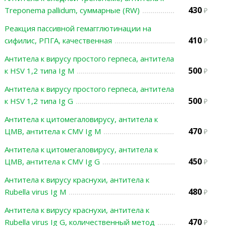
430
Treponema pallidum, суммарные (RW)
Реакция пассивной гемагглютинации на
410
сифилис, РПГА, качественная
Антитела к вирусу простого герпеса, антитела
500
к HSV 1,2 типа Ig М
Антитела к вирусу простого герпеса, антитела
500
к HSV 1,2 типа Ig G
Антитела к цитомегаловирусу, антитела к
470
ЦМВ, антитела к СMV Ig М
Антитела к цитомегаловирусу, антитела к
450
ЦМВ, антитела к СMV Ig G
Антитела к вирусу краснухи, антитела к
480
Rubella virus Ig M
Антитела к вирусу краснухи, антитела к
470
Rubella virus Ig G, количественный метод