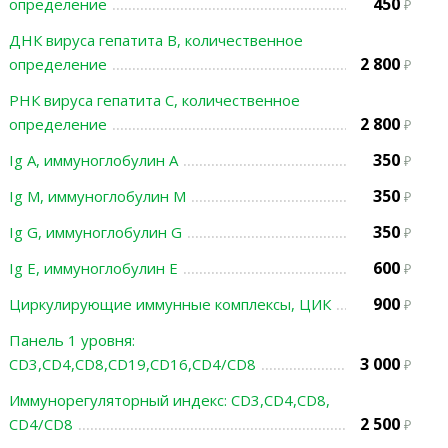
450
определение
ДНК вируса гепатита В, количественное
2 800
определение
РНК вируса гепатита С, количественное
2 800
определение
350
Ig A, иммуноглобулин A
350
Ig M, иммуноглобулин M
350
Ig G, иммуноглобулин G
600
Ig E, иммуноглобулин Е
900
Циркулирующие иммунные комплексы, ЦИК
Панель 1 уровня:
3 000
CD3,CD4,CD8,CD19,CD16,CD4/CD8
Иммунорегуляторный индекс: CD3,CD4,CD8,
2 500
CD4/CD8