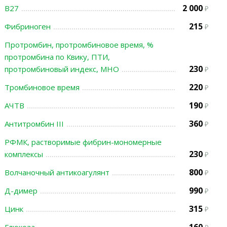
2 000
B27
215
Фибриноген
Протромбин, протромбиновое время, %
протромбина по Квику, ПТИ,
230
протромбиновый индекс, МНО
220
Тромбиновое время
190
АЧТВ
360
Антитромбин III
РФМК, растворимые фибрин-мономерные
230
комплексы
800
Волчаночный антикоагулянт
990
Д-димер
315
Цинк