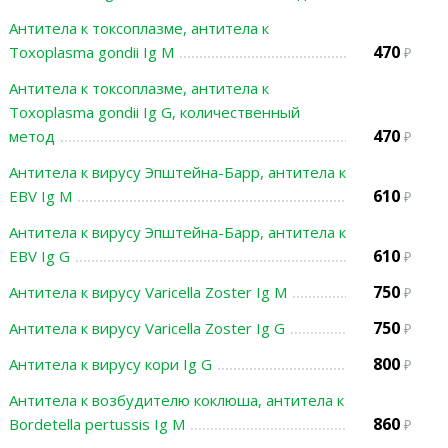
Антитела к токсоплазме, антитела к
470
Toxoplasma gondii Ig M
Антитела к токсоплазме, антитела к
Toxoplasma gondii Ig G, количественный
470
метод
Антитела к вирусу Эпштейна-Барр, антитела к
610
EBV Ig M
Антитела к вирусу Эпштейна-Барр, антитела к
610
EBV Ig G
750
Антитела к вирусу Varicella Zoster Ig M
750
Антитела к вирусу Varicella Zoster Ig G
800
Антитела к вирусу кори Ig G
Антитела к возбудителю коклюша, антитела к
860
Bordetella pertussis Ig M