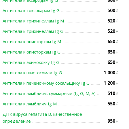
680
Антитела к аксаридам Ig G
500
Антитела к токсокарам Ig G
520
Антитела к трихинеллам Ig М
520
Антитела к трихинеллам Ig G
650
Антитела к описторхам Ig М
650
Антитела к описторхам Ig G
650
Антитела к эхинококку Ig G
1 000
Антитела к шистосомам Ig G
1 200
Антитела к печеночному сосальщику Ig G
510
Антитела к лямблиям, суммарные (Ig G, М, А)
550
Антитела к лямблиям Ig М
ДНК вируса гепатита В, качественное
950
определение