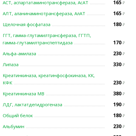
165
АСТ, аспартатаминотрансфераза, АсАТ
165
АЛТ, аланинаминотрансфераза, АлАТ
180
Щелочная фосфатаза
ГГТ, гамма-глутамилтрансфераза, ГГТП,
170
гамма-глутамилтранспептидаза
230
Альфа-амилаза
330
Липаза
Креатинкиназа, креатинфосфокиназа, КК,
230
КФК
380
Креатинкиназа МВ
190
ЛДГ, лактатдегидрогеназа
180
Общий белок
230
Альбумин