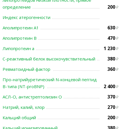
липопротеидов низкой плотности, прямое
200
определение
Индекс атерогенности
630
Аполипротеин А1
470
Аполипротеин В
1 230
Липопротеин а
380
С-реактивный белок высокочувствительный
360
Ревматоидный фактор
Про-натрийуретический N-концевой пептид
2 400
В-типа (NT-proBNP)
370
АСЛ-О, антистрептолизин О
270
Натрий, калий, хлор
200
Кальций общий
380
Кальций ионизированный