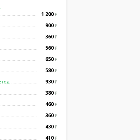
,
1 200
900
360
560
650
580
930
етод
380
460
360
430
410