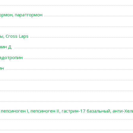
ормон, паратгормон
, Cross Laps
амин Д
надотропин
ин
 пепсиноген I, пепсиноген II, гастрин-17 базальный, анти-Хе