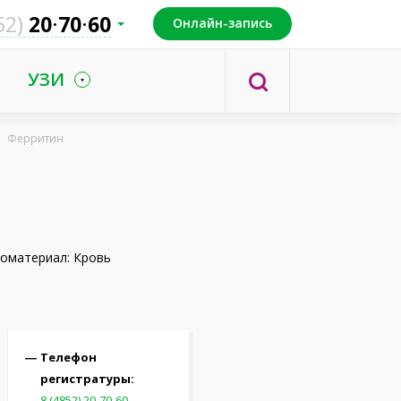
52)
20
70
60
Онлайн-запись
УЗИ
Ферритин
оматериал: Кровь
Телефон
регистратуры:
8 (4852) 20-70-60