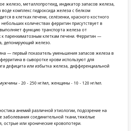
ое железо, металлопротеид, индикатор запасов железа,
 в воде комплекс гидроксида железа с белком
ится в клетках печени, селёзенки, красного костного
В небольших количествах ферритин присутствует в
н выполняет функцию транспорта железа от
 к паренхиматозным клеткам печени. Ферритин —
а, депонирующий железо.
ина — первый показатель уменьшения запасов железа в
 ферритина в сыворотке крови используют для
нга дефицита или избытка железа, дифференциальной
жчины - 20 - 250 нг/мл, женщины - 10 - 120 нг/мл.
остика анемий различной этиологии, подозрение на
е заболевания соединительной ткани,тяжёлые
, острые или хронические кровопотери.