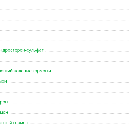
й
ндростерон-сульфат
вающий половые гормоны
мон
ерон
рмон
опный гормон