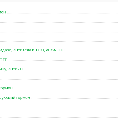
мон
идазе, антитела к ТПО, анти-ТПО
 ТТГ
ину, анти-ТГ
гормон
ирующий гормон