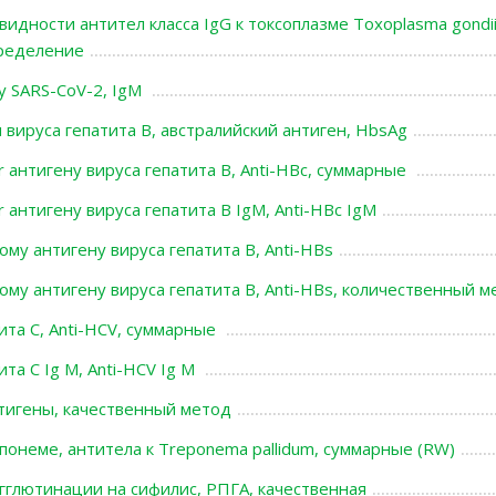
идности антител класса IgG к токсоплазме Toxoplasma gondii
ределение
у SARS-CoV-2, IgМ
вируса гепатита В, австралийский антиген, HbsAg
r антигену вируса гепатита В, Anti-HBc, суммарные
 антигену вируса гепатита В IgM, Anti-HBc IgM
му антигену вируса гепатита В, Anti-HBs
ому антигену вируса гепатита В, Anti-HBs, количественный м
ита С, Anti-HCV, суммарные
ита С Ig M, Anti-HCV Ig M
нтигены, качественный метод
понеме, антитела к Treponema pallidum, суммарные (RW)
гглютинации на сифилис, РПГА, качественная