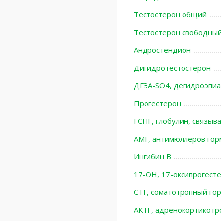
Тестостерон общий
Тестостерон свободны
Андростендион
Дигидротестостерон
ДГЭА-SO4, дегидроэпиа
Прогестерон
ГСПГ, глобулин, связы
АМГ, антимюллеров гор
Ингибин В
17-ОН, 17-оксипрогест
СТГ, соматотропный го
АКТГ, адренокортикотр