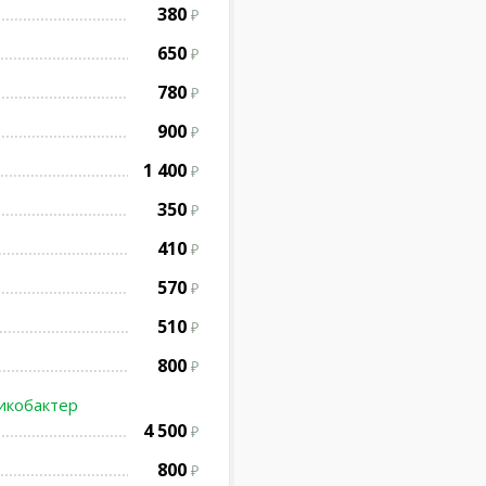
380
650
780
900
1 400
350
410
570
510
800
ликобактер
4 500
800