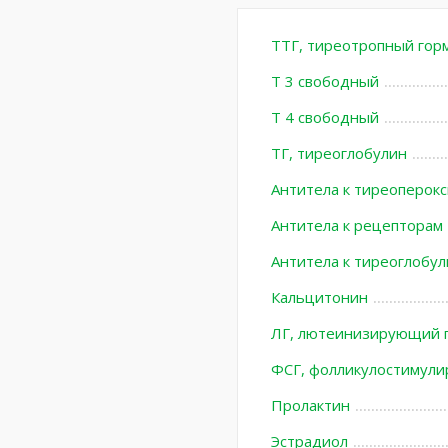
ТТГ, тиреотропный гор
Т 3 свободный
Т 4 свободный
ТГ, тиреоглобулин
Антитела к тиреоперокс
Антитела к рецепторам
Антитела к тиреоглобул
Кальцитонин
ЛГ, лютеинизирующий 
ФСГ, фолликулостимул
Пролактин
Эстрадиол