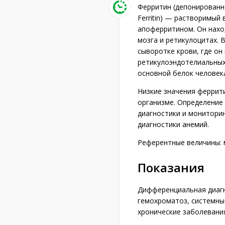
Ферритин (депонированн
Ferritin) — растворимый
апоферритином. Он наход
мозга и ретикулоцитах. 
сыворотке крови, где о
ретикулоэндотелиальных
основной белок человек
Низкие значения феррит
организме. Определение
диагностики и монитори
диагностики анемий.
Референтные величины: му
Показания
Дифференциальная диагн
гемохроматоз, системны
хронические заболевания