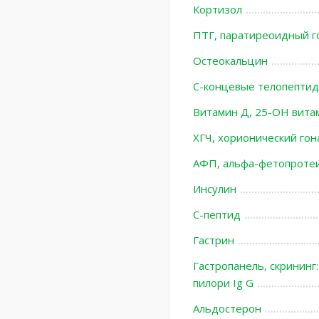
Кортизол
ПТГ, паратиреоидный г
Остеокальцин
С-концевые телопептиды
Витамин Д, 25-ОН вит
ХГЧ, хорионический го
АФП, альфа-фетопроте
Инсулин
С-пептид
Гастрин
Гастропанель, скрининг:
пилори Ig G
Альдостерон