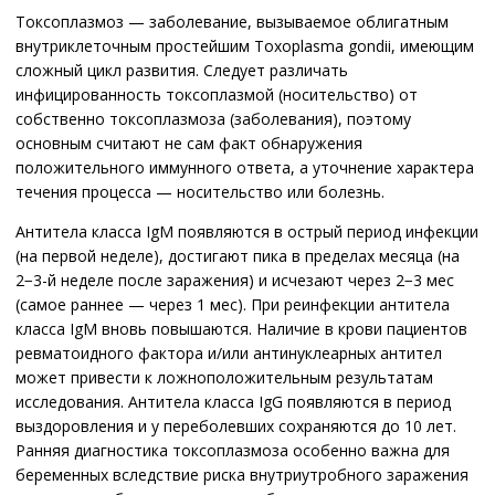
Токсоплазмоз — заболевание, вызываемое облигатным
внутриклеточным простейшим Toxoplasma gondii, имеющим
сложный цикл развития. Следует различать
инфицированность токсоплазмой (носительство) от
собственно токсоплазмоза (заболевания), поэтому
основным считают не сам факт обнаружения
положительного иммунного ответа, а уточнение характера
течения процесса — носительство или болезнь.
Антитела класса IgМ появляются в острый период инфекции
(на первой неделе), достигают пика в пределах месяца (на
2−3-й неделе после заражения) и исчезают через 2−3 мес
(самое раннее — через 1 мес). При реинфекции антитела
класса IgM вновь повышаются. Наличие в крови пациентов
ревматоидного фактора и/или антинуклеарных антител
может привести к ложноположительным результатам
исследования. Антитела класса IgG появляются в период
выздоровления и у переболевших сохраняются до 10 лет.
Ранняя диагностика токсоплазмоза особенно важна для
беременных вследствие риска внутриутробного заражения