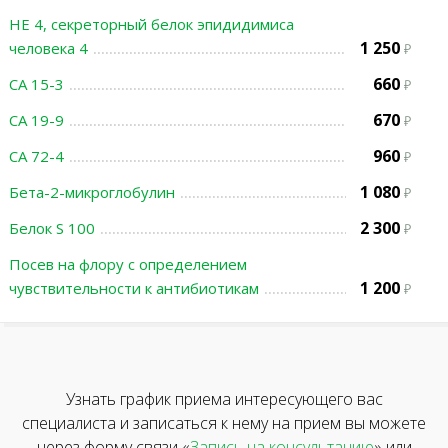
НЕ 4, секреторный белок эпидидимиса
1 250
человека 4
660
СА 15-3
670
СА 19-9
960
СА 72-4
1 080
Бета-2-микроглобулин
2 300
Белок S 100
Посев на флору с определением
1 200
чувствительности к антибиотикам
Узнать график приема интересующего вас
специалиста и записаться к нему на прием вы можете
через форму связи «
Запись на консультацию
» или