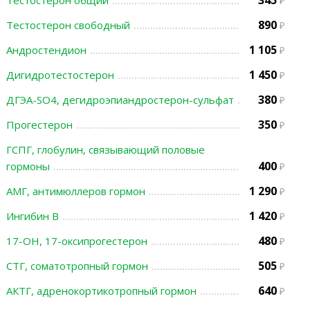
345
Тестостерон общий
890
Тестостерон свободный
1 105
Андростендион
1 450
Дигидротестостерон
380
ДГЭА-SO4, дегидроэпиандростерон-сульфат
350
Прогестерон
ГСПГ, глобулин, связывающий половые
400
гормоны
1 290
АМГ, антимюллеров гормон
1 420
Ингибин В
480
17-ОН, 17-оксипрогестерон
505
СТГ, соматотропный гормон
640
АКТГ, адренокортикотропный гормон