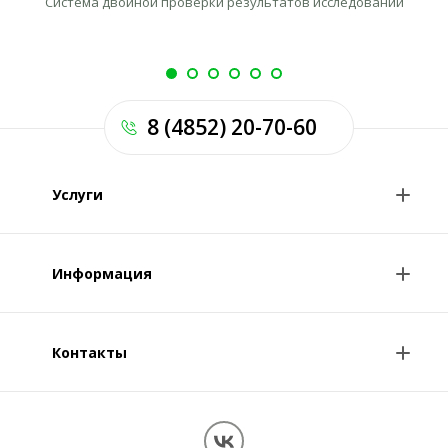
Система двойной проверки результатов исследований
8 (4852) 20-70-60
Услуги
Анализы и цены
Информация
Консультации врачей
Специалисты
Контакты
О клинике
Клиникам и врачам
Контакты
Вопрос-ответ
Перезвоните мне