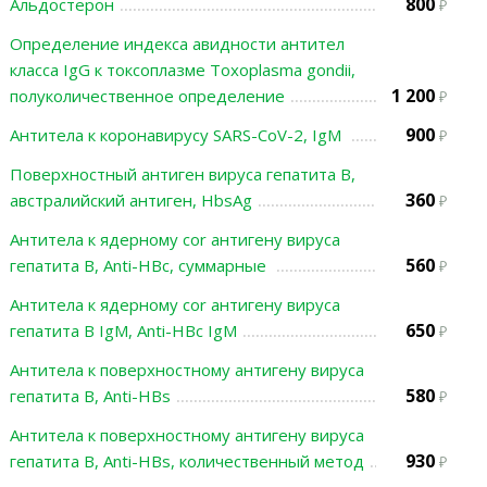
800
Альдостерон
Определение индекса авидности антител
класса IgG к токсоплазме Toxoplasma gondii,
1 200
полуколичественное определение
900
Антитела к коронавирусу SARS-CoV-2, IgМ
Поверхностный антиген вируса гепатита В,
360
австралийский антиген, HbsAg
Антитела к ядерному cor антигену вируса
560
гепатита В, Anti-HBc, суммарные
Антитела к ядерному cor антигену вируса
650
гепатита В IgM, Anti-HBc IgM
Антитела к поверхностному антигену вируса
580
гепатита В, Anti-HBs
Антитела к поверхностному антигену вируса
930
гепатита В, Anti-HBs, количественный метод