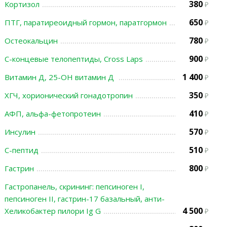
380
Кортизол
650
ПТГ, паратиреоидный гормон, паратгормон
780
Остеокальцин
900
С-концевые телопептиды, Cross Laps
1 400
Витамин Д, 25-ОН витамин Д
350
ХГЧ, хорионический гонадотропин
410
АФП, альфа-фетопротеин
570
Инсулин
510
С-пептид
800
Гастрин
Гастропанель, скрининг: пепсиноген I,
пепсиноген II, гастрин-17 базальный, анти-
4 500
Хеликобактер пилори Ig G