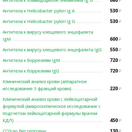
680
Антитела к хламидофилле пневмониа Ig G
530
Антитела к Helicobacter pylori Ig A
530
Антитела к Helicobacter pylori Ig G
Антитела к вирусу клещевого энцефалита
600
IgМ
550
Антитела к вирусу клещевого энцефалита IgG
720
Антитела к боррелиям IgМ
720
Антитела к боррелиям IgG
Клинический анализ крови (аппаратное
220
исследование 3 фракций крови)
Клинический анализ крови с лейкоцитарной
формулой (микроскопическое исследование с
подсчетом лейкоцитарной формулы врачом
450
КДЛ)
130
СОЭ по Вестергрену