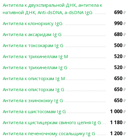
Антитела к двухспиральной ДНК, антитела к
690
нативной ДНК, Anti-dsDNA, а-dsDNA IgG
990
Антитела к клонорхису IgG
680
Антитела к аксаридам Ig G
500
Антитела к токсокарам Ig G
520
Антитела к трихинеллам Ig М
520
Антитела к трихинеллам Ig G
650
Антитела к описторхам Ig М
650
Антитела к описторхам Ig G
650
Антитела к эхинококку Ig G
1 000
Антитела к шистосомам Ig G
1 180
Антитела к цистицеркам свиного цепня Ig G
1 200
Антитела к печеночному сосальщику Ig G