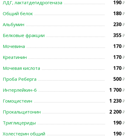
190
ЛДГ, лактатдегидрогеназа
180
Общий белок
230
Альбумин
355
Белковые фракции
170
Мочевина
170
Креатинин
170
Мочевая кислота
500
Проба Реберга
1 700
Интерлейкин-6
1 230
Гомоцистеин
2 200
Прокальцитонин
190
Триглицериды
190
Холестерин общий