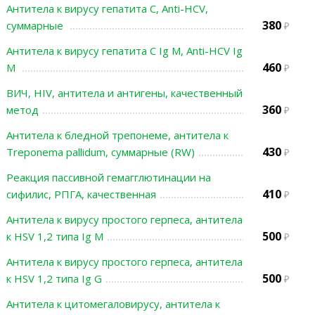
Антитела к вирусу гепатита С, Anti-HCV,
380
суммарные
Антитела к вирусу гепатита С Ig M, Anti-HCV Ig
460
M
ВИЧ, HIV, антитела и антигены, качественный
360
метод
Антитела к бледной трепонеме, антитела к
430
Treponema pallidum, суммарные (RW)
Реакция пассивной гемагглютинации на
410
сифилис, РПГА, качественная
Антитела к вирусу простого герпеса, антитела
500
к HSV 1,2 типа Ig М
Антитела к вирусу простого герпеса, антитела
500
к HSV 1,2 типа Ig G
Антитела к цитомегаловирусу, антитела к