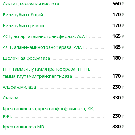
560
Лактат, молочная кислота
170
Билирубин общий
170
Билирубин прямой
165
АСТ, аспартатаминотрансфераза, АсАТ
165
АЛТ, аланинаминотрансфераза, АлАТ
180
Щелочная фосфатаза
ГГТ, гамма-глутамилтрансфераза, ГГТП,
170
гамма-глутамилтранспептидаза
230
Альфа-амилаза
330
Липаза
Креатинкиназа, креатинфосфокиназа, КК,
230
КФК
380
Креатинкиназа МВ