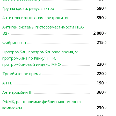
580
Группа крови, резус фактор
350
Антитела к антигенам эритроцитов
Антиген системы гистосовместимости HLA-
2 000
B27
215
Фибриноген
Протромбин, протромбиновое время, %
протромбина по Квику, ПТИ,
230
протромбиновый индекс, МНО
220
Тромбиновое время
190
АЧТВ
360
Антитромбин III
РФМК, растворимые фибрин-мономерные
230
комплексы