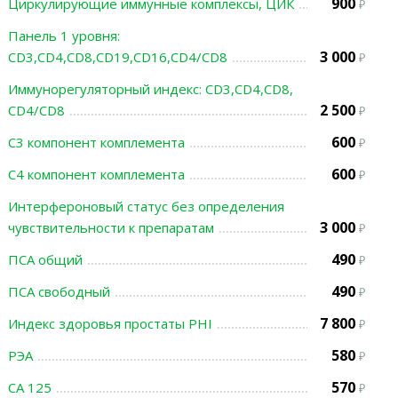
900
Циркулирующие иммунные комплексы, ЦИК
Панель 1 уровня:
3 000
CD3,CD4,CD8,CD19,CD16,CD4/CD8
Иммунорегуляторный индекс: CD3,CD4,CD8,
2 500
CD4/CD8
600
С3 компонент комплемента
600
С4 компонент комплемента
Интерфероновый статус без определения
3 000
чувствительности к препаратам
490
ПСА общий
490
ПСА свободный
7 800
Индекс здоровья простаты PHI
580
РЭА
570
СА 125