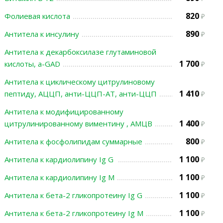
820
Фолиевая кислота
890
Антитела к инсулину
Антитела к декарбоксилазе глутаминовой
1 700
кислоты, а-GAD
Антитела к циклическому цитрулиновому
1 410
пептиду, АЦЦП, анти-ЦЦП-АТ, анти-ЦЦП
Антитела к модифицированному
1 400
цитрулинированному виментину , АМЦВ
800
Антитела к фосфолипидам суммарные
1 100
Антитела к кардиолипину Ig G
1 100
Антитела к кардиолипину Ig М
1 100
Антитела к бета-2 гликопротеину Ig G
1 100
Антитела к бета-2 гликопротеину Ig M