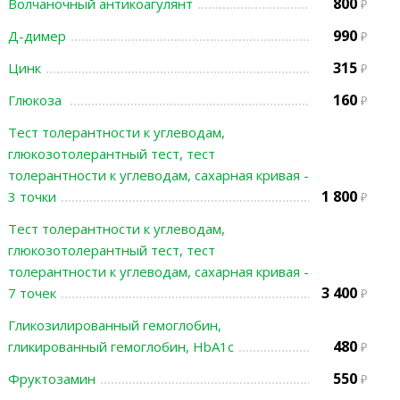
800
Волчаночный антикоагулянт
990
Д-димер
315
Цинк
160
Глюкоза
Тест толерантности к углеводам,
глюкозотолерантный тест, тест
толерантности к углеводам, сахарная кривая -
1 800
3 точки
Тест толерантности к углеводам,
глюкозотолерантный тест, тест
толерантности к углеводам, сахарная кривая -
3 400
7 точек
Гликозилированный гемоглобин,
480
гликированный гемоглобин, HbA1c
550
Фруктозамин