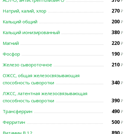
370
АСЛ-О, антистрептолизин О
270
Натрий, калий, хлор
200
Кальций общий
380
Кальций ионизированный
220
Магний
190
Фосфор
210
Железо сывороточное
ОЖСС, общая железосвязывающая
340
способность сыворотки
ЛЖСС, латентная железосвязывающая
390
способность сыворотки
490
Трансферрин
500
Ферритин
890
Витамин В 12