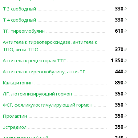
330
Т 3 свободный
330
Т 4 свободный
610
ТГ, тиреоглобулин
Антитела к тиреопероксидазе, антитела к
370
ТПО, анти-ТПО
1 350
Антитела к рецепторам ТТГ
440
Антитела к тиреоглобулину, анти-ТГ
890
Кальцитонин
350
ЛГ, лютеинизирующий гормон
350
ФСГ, фолликулостимулирующий гормон
350
Пролактин
350
Эстрадиол