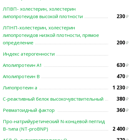
ЛПВП- холестерин, холестерин
230
липопротеидов высокой плотности
ЛПНП-холестерин, холестерин
липопротеидов низкой плотности, прямое
200
определение
Индекс атерогенности
630
Аполипротеин А1
470
Аполипротеин В
1 230
Липопротеин а
380
С-реактивный белок высокочувствительный
360
Ревматоидный фактор
Про-натрийуретический N-концевой пептид
2 400
В-типа (NT-proBNP)