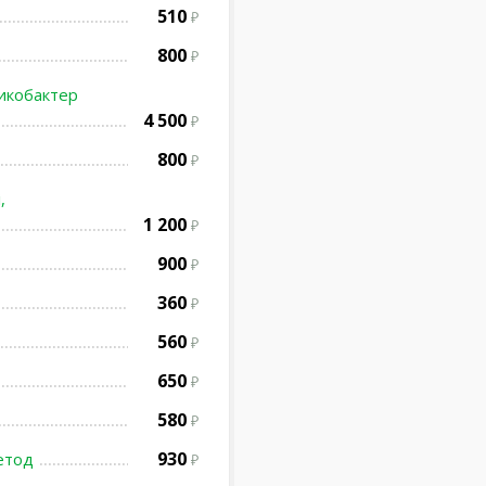
510
800
ликобактер
4 500
800
,
1 200
900
360
560
650
580
930
етод