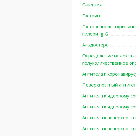
С-пептид
Гастрин
Гастропанель, скрининг:
пилори Ig G
Альдостерон
Определение индекса ав
полуколичественное оп
Антитела к коронавирус
Поверхностный антиген 
Антитела к ядерному co
Антитела к ядерному cor
Антитела к поверхностно
Антитела к поверхностн