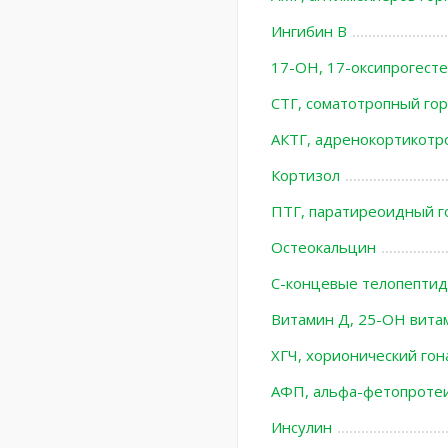
Ингибин В
17-ОН, 17-оксипрогест
СТГ, соматотропный го
АКТГ, адренокортикотр
Кортизол
ПТГ, паратиреоидный г
Остеокальцин
С-концевые телопептиды
Витамин Д, 25-ОН вит
ХГЧ, хорионический го
АФП, альфа-фетопроте
Инсулин