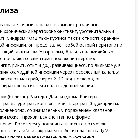
ализа
 внутриклеточный паразит, вызывает различные
ли хронический кератоконъюнктивит, урогенитальный
ит. Синдром Фитц-Хью−Куртиса также относят к ранним
й инфекции, он представляет собой острый перитонит и
ающийся асцитом. У взрослых, больных хламидийным
о появляются симптомы поражения верхних
гит, ринит, отит и др.), развивающиеся, по-видимому, в
ния хламидийной инфекции через носослёзный канал. У
ихся от матерей, через 2−12 нед. после родов
пираторной системы вплоть до пневмонии.
ом (болезнь) Райтера: Для синдрома Райтера .
 триада: уретрит, конъюнктивит и артрит. Эндокардиты.
олниеносно, со значительным поражением клапанов
ция может проявиться спонтанно в форме
ения. Более чем у половины пациентов отмечают
ростатита и/или сакроилеита. Антитела класса IgM
дней после начала болезни (или обострения