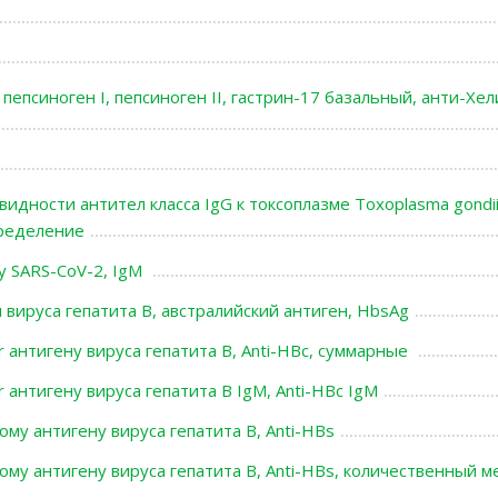
 пепсиноген I, пепсиноген II, гастрин-17 базальный, анти-Хе
идности антител класса IgG к токсоплазме Toxoplasma gondii
ределение
у SARS-CoV-2, IgМ
вируса гепатита В, австралийский антиген, HbsAg
r антигену вируса гепатита В, Anti-HBc, суммарные
 антигену вируса гепатита В IgM, Anti-HBc IgM
му антигену вируса гепатита В, Anti-HBs
ому антигену вируса гепатита В, Anti-HBs, количественный м