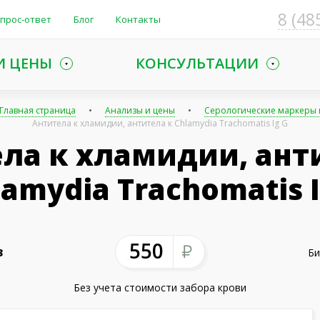
8 (48
прос-ответ
Блог
Контакты
И ЦЕНЫ
КОНСУЛЬТАЦИИ
Главная страница
Анализы и цены
Серологические маркеры
Антитела к хламидии, антитела к Chlamydia Trachomatis Ig G
ла к хламидии, ант
lamydia Trachomatis I
550
3
Би
Без учета стоимости забора крови