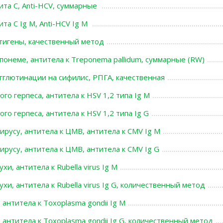
ита С, Anti-HCV, суммарные
ита С Ig M, Anti-HCV Ig M
нтигены, качественный метод
понеме, антитела к Treponema pallidum, суммарные (RW)
гглютинации на сифилис, РПГА, качественная
ого герпеса, антитела к HSV 1,2 типа Ig М
ого герпеса, антитела к HSV 1,2 типа Ig G
ирусу, антитела к ЦМВ, антитела к СMV Ig М
ирусу, антитела к ЦМВ, антитела к СMV Ig G
хи, антитела к Rubella virus Ig M
ухи, антитела к Rubella virus Ig G, количественный метод
 антитела к Toxoplasma gondii Ig M
 антитела к Toxoplasma gondii Ig G, количественный метод