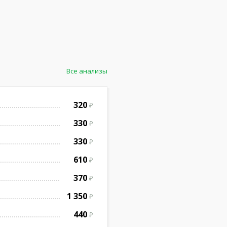
Все анализы
320
330
330
610
370
1 350
440