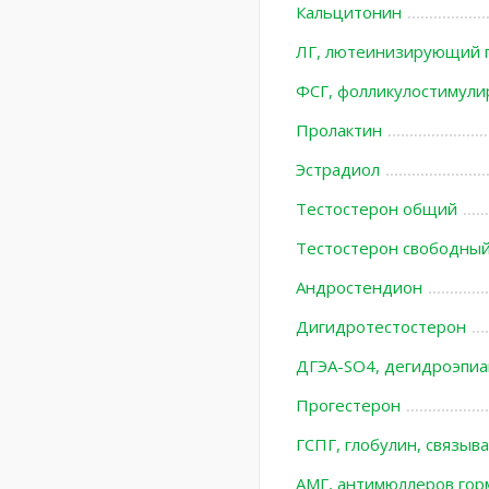
Кальцитонин
ЛГ, лютеинизирующий 
ФСГ, фолликулостимул
Пролактин
Эстрадиол
Тестостерон общий
Тестостерон свободны
Андростендион
Дигидротестостерон
ДГЭА-SO4, дегидроэпиа
Прогестерон
ГСПГ, глобулин, связы
АМГ, антимюллеров гор