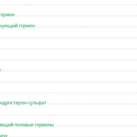
гормон
ирующий гормон
й
ндростерон-сульфат
вающий половые гормоны
мон