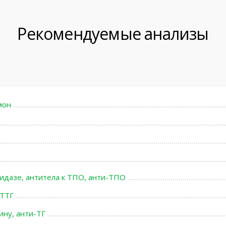
Рекомендуемые анализы
мон
идазе, антитела к ТПО, анти-ТПО
 ТТГ
ину, анти-ТГ