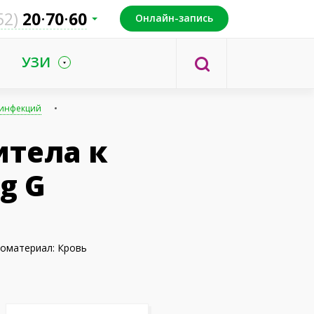
52)
20
70
60
Онлайн-запись
УЗИ
 инфекций
итела к
g G
оматериал: Кровь