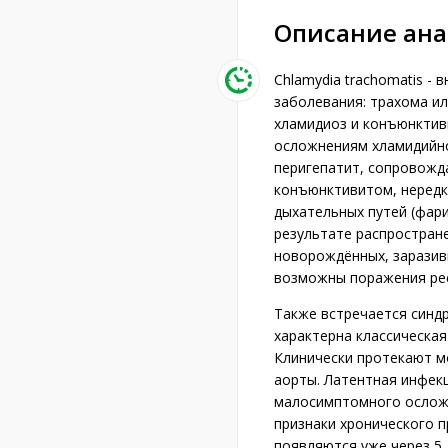
Описание ан
Chlamydia trachomatis -
заболевания: трахома и
хламидиоз и конъюнктив
осложнениям хламидийно
перигепатит, сопровожд
конъюнктивитом, нередк
дыхательных путей (фарин
результате распростране
новорождённых, заразивш
возможны поражения рес
Также встречается синдр
характерна классическая
Клинически протекают м
аорты. Латентная инфек
малосимптомного осложн
признаки хронического п
появляются уже через 5 