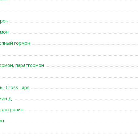
ерон
рмон
опный гормон
ормон, паратгормон
, Cross Laps
амин Д
надотропин
ин