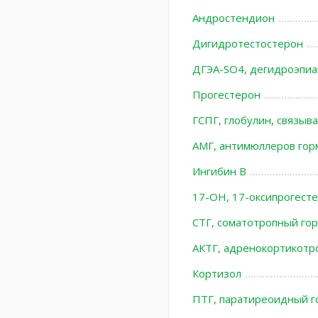
Андростендион
Дигидротестостерон
ДГЭА-SO4, дегидроэпиа
Прогестерон
ГСПГ, глобулин, связы
АМГ, антимюллеров гор
Ингибин В
17-ОН, 17-оксипрогест
СТГ, соматотропный го
АКТГ, адренокортикотр
Кортизол
ПТГ, паратиреоидный г