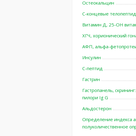
Остеокальцин
С-концевые телопептиды
Витамин Д, 25-ОН вит
ХГЧ, хорионический го
АФП, альфа-фетопроте
Инсулин
С-пептид
Гастрин
Гастропанель, скрининг:
пилори Ig G
Альдостерон
Определение индекса ав
полуколичественное оп