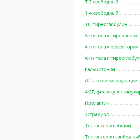
Т 3 свободный
Т 4 свободный
ТГ, тиреоглобулин
Антитела к тиреоперокс
Антитела к рецепторам
Антитела к тиреоглобул
Кальцитонин
ЛГ, лютеинизирующий 
ФСГ, фолликулостимул
Пролактин
Эстрадиол
Тестостерон общий
Тестостерон свободны