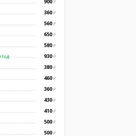
900
360
560
650
580
930
етод
380
460
360
430
410
500
500