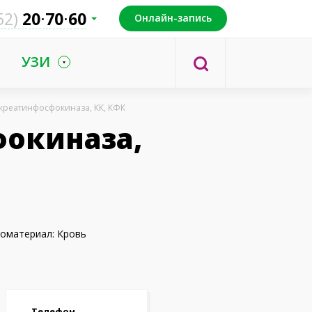
52)
20
70
60
Онлайн-запись
УЗИ
креатинфосфокиназа, КК, КФК
фокиназа,
оматериал: Кровь
Телефон