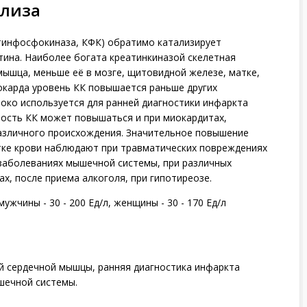
ализа
атинфосфокиназа, КФК) обратимо катализирует
ина. Наиболее богата креатинкиназой скелетная
мышца, меньше её в мозге, щитовидной железе, матке,
окарда уровень КК повышается раньше других
око используется для ранней диагностики инфаркта
ность КК может повышаться и при миокардитах,
зличного происхождения. Значительное повышение
тке крови наблюдают при травматических повреждениях
 заболеваниях мышечной системы, при различных
ах, после приема алкоголя, при гипотиреозе.
жчины - 30 - 200 Ед/л, женщины - 30 - 170 Ед/л
й сердечной мышцы, ранняя диагностика инфаркта
шечной системы.