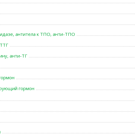
идазе, антитела к ТПО, анти-ТПО
 ТТГ
ину, анти-ТГ
гормон
ирующий гормон
й