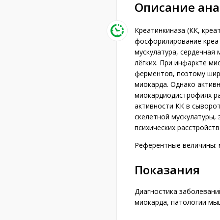
Описание ан
Креатинкиназа (КК, кре
фосфорилирование креат
мускулатура, сердечная 
лёгких. При инфаркте ми
ферментов, поэтому шир
миокарда. Однако актив
миокардиодистрофиях ра
активности КК в сыворо
скелетной мускулатуры,
психических расстройств
Референтные величины: му
Показания
Диагностика заболевани
миокарда, патологии мы