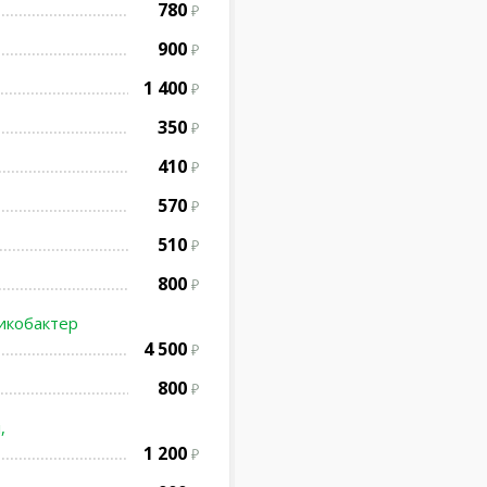
780
900
1 400
350
410
570
510
800
ликобактер
4 500
800
,
1 200