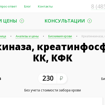
8 (48
прос-ответ
Блог
Контакты
И ЦЕНЫ
КОНСУЛЬТАЦИИ
ница
Анализы и цены
Биохимия крови
Креатинкиназа, 
иназа, креатинфос
КК, КФК
230
6
Би
Без учета стоимости забора крови