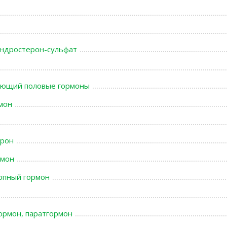
ндростерон-сульфат
вающий половые гормоны
мон
ерон
рмон
опный гормон
ормон, паратгормон