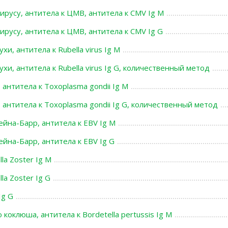
ирусу, антитела к ЦМВ, антитела к СMV Ig М
ирусу, антитела к ЦМВ, антитела к СMV Ig G
хи, антитела к Rubella virus Ig M
ухи, антитела к Rubella virus Ig G, количественный метод
 антитела к Toxoplasma gondii Ig M
 антитела к Toxoplasma gondii Ig G, количественный метод
ейна-Барр, антитела к EBV Ig M
ейна-Барр, антитела к EBV Ig G
lla Zoster Ig M
la Zoster Ig G
Ig G
коклюша, антитела к Bordetella pertussis Ig M