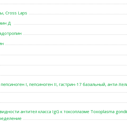
, Cross Laps
амин Д
надотропин
ин
 пепсиноген I, пепсиноген II, гастрин-17 базальный, анти-Хе
идности антител класса IgG к токсоплазме Toxoplasma gondii
ределение