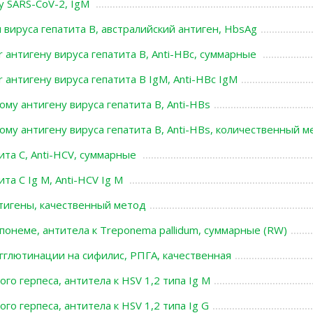
у SARS-CoV-2, IgМ
вируса гепатита В, австралийский антиген, HbsAg
r антигену вируса гепатита В, Anti-HBc, суммарные
 антигену вируса гепатита В IgM, Anti-HBc IgM
му антигену вируса гепатита В, Anti-HBs
ому антигену вируса гепатита В, Anti-HBs, количественный м
ита С, Anti-HCV, суммарные
ита С Ig M, Anti-HCV Ig M
нтигены, качественный метод
понеме, антитела к Treponema pallidum, суммарные (RW)
гглютинации на сифилис, РПГА, качественная
ого герпеса, антитела к HSV 1,2 типа Ig М
ого герпеса, антитела к HSV 1,2 типа Ig G