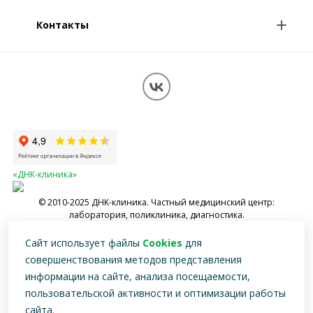
Специалисты
Контакты
О клинике
Клиникам и врачам
Контакты
Вопрос-ответ
Перезвоните мне
Обработка персональных данных
Карта сайта
«ДНК-клиника»
© 2010-2025 ДНK-клиника. Частный медицинский центр:
лаборатория, поликлиника, диагностика.
Имеются противопоказания, необходимо проконсультироваться со
Сайт использует файлы
Cookies
для
специалистом
совершенствования методов представления
информации на сайте, анализа посещаемости,
пользовательской активности и оптимизации работы
сайта.