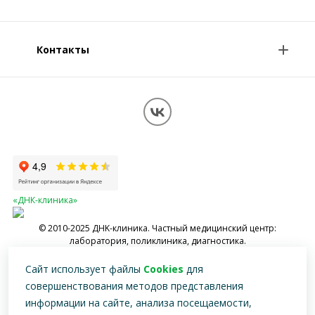
Консультации врачей
Специалисты
Контакты
О клинике
Клиникам и врачам
Контакты
Вопрос-ответ
Перезвоните мне
Обработка персональных данных
Карта сайта
«ДНК-клиника»
© 2010-2025 ДНK-клиника. Частный медицинский центр:
лаборатория, поликлиника, диагностика.
Имеются противопоказания, необходимо проконсультироваться со
Сайт использует файлы
Cookies
для
специалистом
совершенствования методов представления
информации на сайте, анализа посещаемости,