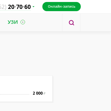
52)
20
70
60
Онлайн-запись
УЗИ
2 000