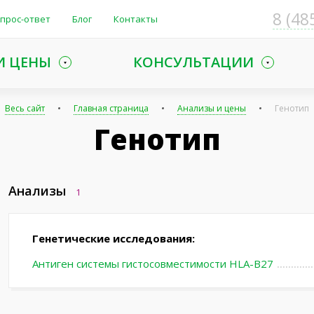
8 (48
прос-ответ
Блог
Контакты
И ЦЕНЫ
КОНСУЛЬТАЦИИ
Весь сайт
Главная страница
Анализы и цены
Генотип
Генотип
Анализы
1
Генетические исследования:
Антиген системы гистосовместимости HLA-B27