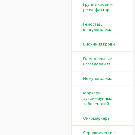
Группа крови и
резус-фактор
Гемостаз,
коагулограмма
Биохимия крови
Гормональные
исследования
Иммунограмма
Маркеры
аутоиммунных
заболеваний
Онкомаркеры
Серологические