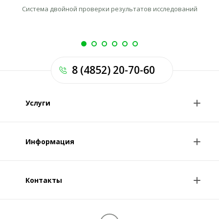
Система двойной проверки результатов исследований
Л
8 (4852) 20-70-60
Услуги
Анализы и цены
Информация
Консультации врачей
Специалисты
Контакты
О клинике
Клиникам и врачам
Контакты
Вопрос-ответ