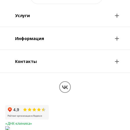
Услуги
Анализы и цены
Информация
Консультации врачей
Специалисты
Контакты
О клинике
Клиникам и врачам
Контакты
Вопрос-ответ
Перезвоните мне
Обработка персональных данных
Карта сайта
«ДНК-клиника»