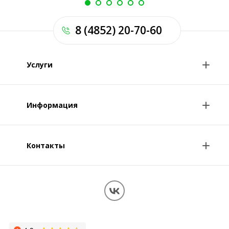
8 (4852) 20-70-60
Услуги
Анализы и цены
Информация
Консультации врачей
Специалисты
Контакты
О клинике
Клиникам и врачам
Контакты
Вопрос-ответ
Перезвоните мне
Обработка персональных данных
Карта сайта