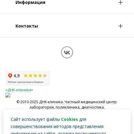
Информация
Консультации врачей
Специалисты
Контакты
О клинике
Клиникам и врачам
Контакты
Вопрос-ответ
Перезвоните мне
Обработка персональных данных
Карта сайта
«ДНК-клиника»
© 2010-2025 ДНK-клиника. Частный медицинский центр:
лаборатория, поликлиника, диагностика.
Имеются противопоказания, необходимо проконсультироваться со
Сайт использует файлы
Cookies
для
специалистом
совершенствования методов представления
информации на сайте, анализа посещаемости,